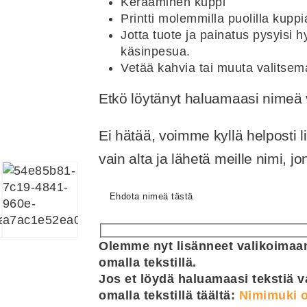
Keraaminen kuppi
Printti molemmilla puolilla kuppi
Jotta tuote ja painatus pysyisi
käsinpesua.
Vetää kahvia tai muuta valitsem
Etkö löytänyt haluamaasi nime
Ei hätää, voimme kyllä helposti 
vain alta ja lähetä meille nimi, 
Ehdota nimeä tästä
Olemme nyt lisänneet valikoimaam
omalla tekstillä.
Jos et löydä haluamaasi tekstiä v
omalla tekstillä täältä:
Nimimuki o