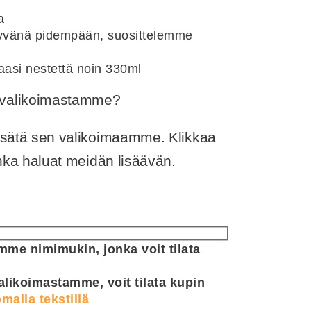
a
 hyvänä pidempään, suosittelemme
aasi nestettä noin 330ml
ä valikoimastamme?
lisätä sen valikoimaamme. Klikkaa
jonka haluat meidän lisäävän.
me nimimukin, jonka voit tilata
alikoimastamme, voit tilata kupin
malla tekstillä