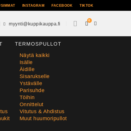
USIMMAT
INSTAGRAM
FACEBOOK
TIKTOK
0
myynti@kuppikauppa.fi
T
TERMOSPULLOT
Näytä kaikki
Isälle
Äidille
Sisarukselle
Ystävälle
Parisuhde
Töihin
Onnittelut
stus
Vitutus & Ahdistus
ukit
Muut huumoripullot