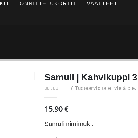
KIT
ONNITTELUKORTIT
VAATTEET
Samuli | Kahvikuppi 
( Tuotearvioita ei vielä ole. 
0
out of 5
15,90
€
Samuli nimimuki.