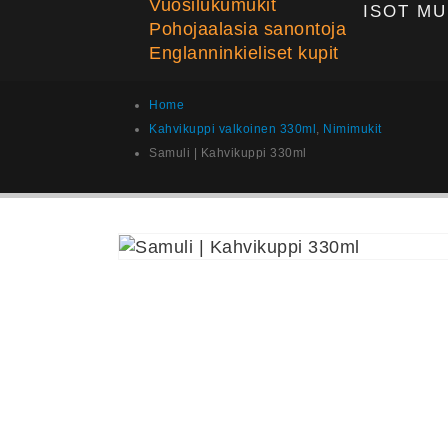
Vuosilukumukit
ISOT MU
Pohojaalasia sanontoja
Englanninkieliset kupit
Home
Kahvikuppi valkoinen 330ml
,
Nimimukit
Samuli | Kahvikuppi 330ml