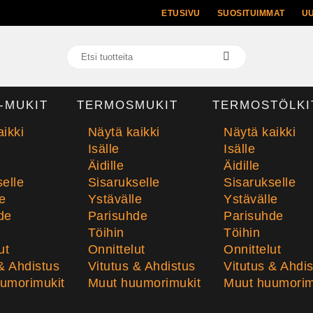
ETUSIVU
SUOSITUIMMAT
U
-MUKIT
TERMOSMUKIT
TERMOSTÖLKI
ikki
Näytä kaikki
Näytä kaikki
Isälle
Isälle
Äidille
Äidille
elle
Sisarukselle
Sisarukselle
e
Ystävälle
Ystävälle
de
Parisuhde
Parisuhde
Töihin
Töihin
ut
Onnittelut
Onnittelut
& Ahdistus
Vitutus & Ahdistus
Vitutus & Ahdi
umorimukit
Muut huumorimukit
Muut huumorim