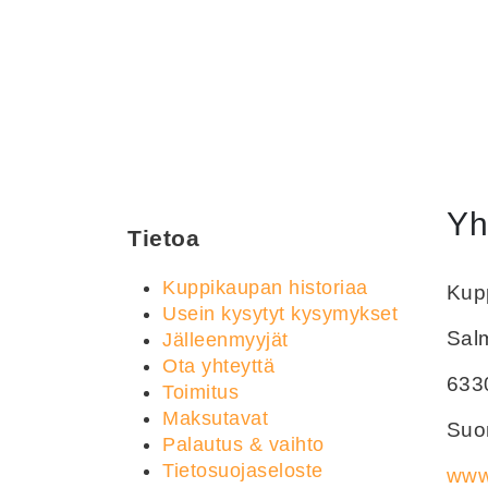
Yh
Tietoa
Kuppikaupan historiaa
Kupp
Usein kysytyt kysymykset
Sal
Jälleenmyyjät
Ota yhteyttä
633
Toimitus
Maksutavat
Suom
Palautus & vaihto
Tietosuojaseloste
www.