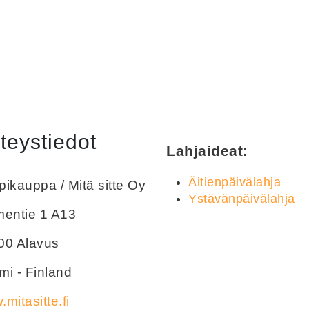
teystiedot
Lahjaideat:
Äitienpäivälahja
ikauppa / Mitä sitte Oy
Ystävänpäivälahja
mentie 1 A13
00 Alavus
i - Finland
mitasitte.fi