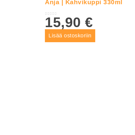
Anja | Kahvikuppi 330ml
15,90
€
0
out of 5
Lisää ostoskoriin