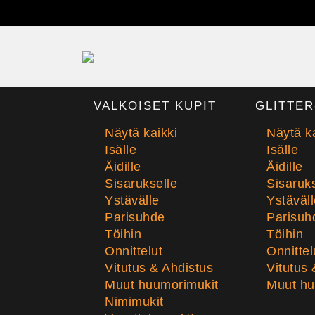
VALKOISET KUPIT
GLITTER
Näytä kaikki
Näytä ka
Isälle
Isälle
Äidille
Äidille
Sisarukselle
Sisaruks
Ystävälle
Ystäväll
Parisuhde
Parisuh
Töihin
Töihin
Onnittelut
Onnittel
Vitutus & Ahdistus
Vitutus 
Muut huumorimukit
Muut hu
Nimimukit