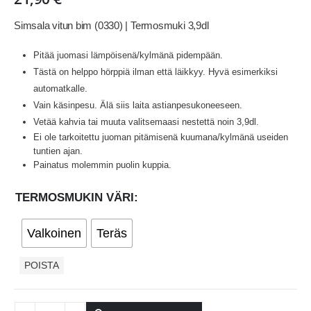
Simsala vitun bim (0330) | Termosmuki 3,9dl
Pitää juomasi lämpöisenä/kylmänä pidempään.
Tästä on helppo hörppiä ilman että läikkyy. Hyvä esimerkiksi
automatkalle.
Vain käsinpesu. Älä siis laita astianpesukoneeseen.
Vetää kahvia tai muuta valitsemaasi nestettä noin 3,9dl.
Ei ole tarkoitettu juoman pitämisenä kuumana/kylmänä useiden
tuntien ajan.
Painatus molemmin puolin kuppia.
TERMOSMUKIN VÄRI
Valkoinen
Teräs
POISTA