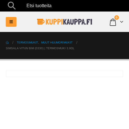
Etsi tuotteita
0
TERMOSMUKIT
,
MUUT HUUMORIMUKIT
SIMSALA VITUN BIM (0330) | TERMOSMUKI 3,9DL