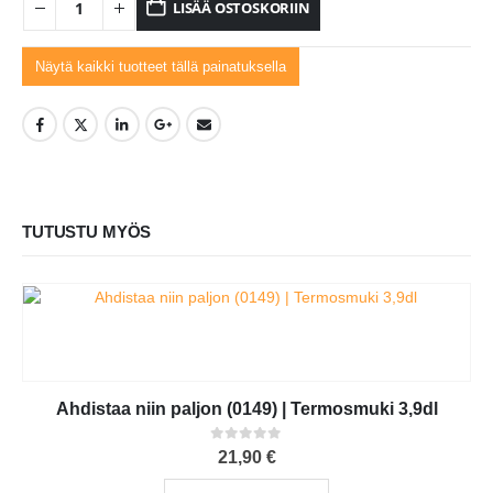
LISÄÄ OSTOSKORIIN
Näytä kaikki tuotteet tällä painatuksella
TUTUSTU MYÖS
Ahdistaa niin paljon (0149) | Termosmuki 3,9dl
0
out of 5
21,90
€
Tällä tuotteella on useampi muunnelma. Voit tehdä valinnat tuotteen sivulla.