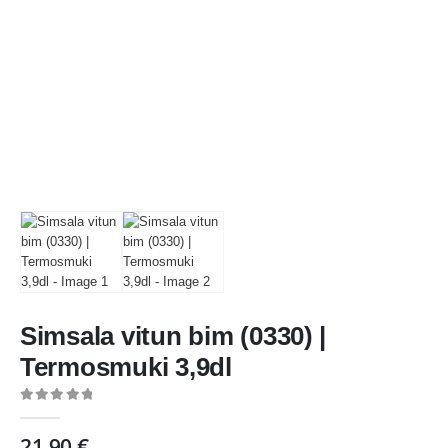
Simsala vitun bim (0330) |
Termosmuki 3,9dl
0
out of 5
21,90
€