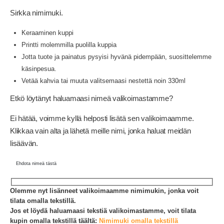
Sirkka nimimuki.
Keraaminen kuppi
Printti molemmilla puolilla kuppia
Jotta tuote ja painatus pysyisi hyvänä pidempään, suosittelemme
käsinpesua.
Vetää kahvia tai muuta valitsemaasi nestettä noin 330ml
Etkö löytänyt haluamaasi nimeä valikoimastamme?
Ei hätää, voimme kyllä helposti lisätä sen valikoimaamme.
Klikkaa vain alta ja lähetä meille nimi, jonka haluat meidän
lisäävän.
Ehdota nimeä tästä
Olemme nyt lisänneet valikoimaamme nimimukin, jonka voit
tilata omalla tekstillä.
Jos et löydä haluamaasi tekstiä valikoimastamme, voit tilata
kupin omalla tekstillä täältä:
Nimimuki omalla tekstillä