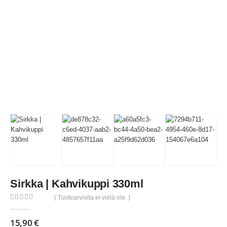
Sirkka | Kahvikuppi 330ml
( Tuotearvioita ei vielä ole. )
0
out of 5
15,90
€