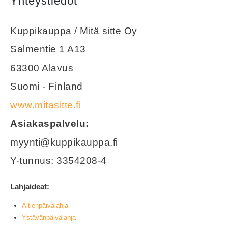
Yhteystiedot
Kuppikauppa / Mitä sitte Oy
Salmentie 1 A13
63300 Alavus
Suomi - Finland
www.mitasitte.fi
Asiakaspalvelu:
myynti@kuppikauppa.fi
Y-tunnus: 3354208-4
Lahjaideat:
Äitienpäivälahja
Ystävänpäivälahja