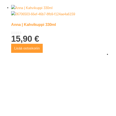
Anna | Kahvikuppi 330ml
15,90
€
0
out of 5
Lisää ostoskoriin