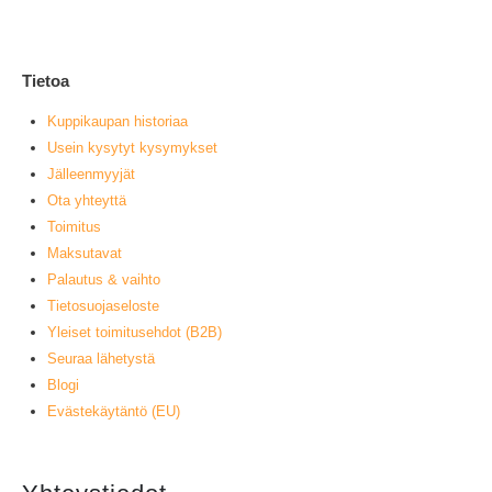
L
Tietoa
Kuppikaupan historiaa
Usein kysytyt kysymykset
Jälleenmyyjät
Ota yhteyttä
Toimitus
Maksutavat
Palautus & vaihto
Tietosuojaseloste
Yleiset toimitusehdot (B2B)
Seuraa lähetystä
Blogi
Evästekäytäntö (EU)