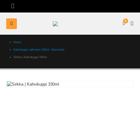
0
Home
Kahvikuppi valkoinen 330ml
,
Nimimukit
Sirkka | Kahvikuppi 330ml