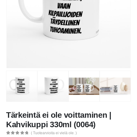
Tärkeintä ei ole voittaminen |
Kahvikuppi 330ml (0064)
( Tuotearvioita ei vielä ole. )