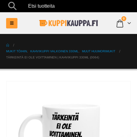
Etsi tuotteita
0
MUKIT TÖIHIN
,
KAHVIKUPPI VALKOINEN 330ML
,
MUUT HUUMORIMUKIT
TÄRKEINTÄ EI OLE VOITTAMINEN | KAHVIKUPPI 330ML (0064)