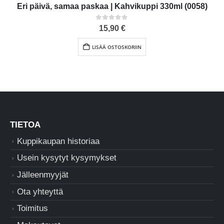
Eri päivä, samaa paskaa | Kahvikuppi 330ml (0058)
0
out of 5
15,90
€
LISÄÄ OSTOSKORIIN
TIETOA
Kuppikaupan historiaa
Usein kysytyt kysymykset
Jälleenmyyjät
Ota yhteyttä
Toimitus