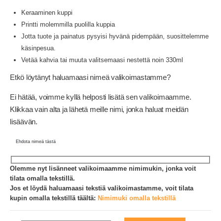
Keraaminen kuppi
Printti molemmilla puolilla kuppia
Jotta tuote ja painatus pysyisi hyvänä pidempään, suosittelemme
käsinpesua.
Vetää kahvia tai muuta valitsemaasi nestettä noin 330ml
Etkö löytänyt haluamaasi nimeä valikoimastamme?
Ei hätää, voimme kyllä helposti lisätä sen valikoimaamme.
Klikkaa vain alta ja lähetä meille nimi, jonka haluat meidän
lisäävän.
Ehdota nimeä tästä
Olemme nyt lisänneet valikoimaamme nimimukin, jonka voit
tilata omalla tekstillä.
Jos et löydä haluamaasi tekstiä valikoimastamme, voit tilata
kupin omalla tekstillä täältä:
Nimimuki omalla tekstillä