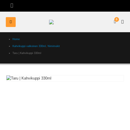
0
Home
Kahvikuppi valkoinen 330ml
,
Nimimukit
Taru | Kahvikuppi 330ml