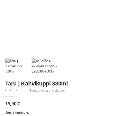
Taru | Kahvikuppi 330ml
( Tuotearvioita ei vielä ole. )
0
out of 5
15,90
€
Taru nimimuki.