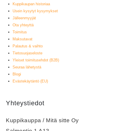
Kuppikaupan historiaa
Usein kysytyt kysymykset
Jälleenmyyjät
Ota yhteyttä
Toimitus
Maksutavat
Palautus & vaihto
Tietosuojaseloste
Yleiset toimitusehdot (B2B)
Seuraa lähetystä
Blogi
Evästekäytäntö (EU)
Yhteystiedot
Kuppikauppa / Mitä sitte Oy
Salmentie 1 A13