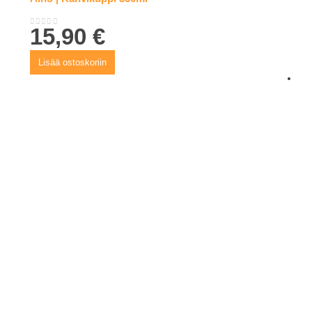
15,90
€
0
out of 5
Lisää ostoskoriin