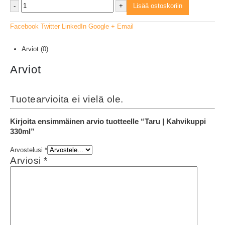
-
+
Lisää ostoskoriin
Facebook
Twitter
LinkedIn
Google +
Email
Arviot (0)
Arviot
Tuotearvioita ei vielä ole.
Kirjoita ensimmäinen arvio tuotteelle “Taru | Kahvikuppi
330ml”
Arvostelusi
*
Arviosi
*