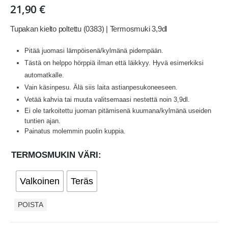
21,90
€
Tupakan kielto poltettu (0383) | Termosmuki 3,9dl
Pitää juomasi lämpöisenä/kylmänä pidempään.
Tästä on helppo hörppiä ilman että läikkyy. Hyvä esimerkiksi
automatkalle.
Vain käsinpesu. Älä siis laita astianpesukoneeseen.
Vetää kahvia tai muuta valitsemaasi nestettä noin 3,9dl.
Ei ole tarkoitettu juoman pitämisenä kuumana/kylmänä useiden
tuntien ajan.
Painatus molemmin puolin kuppia.
TERMOSMUKIN VÄRI
Valkoinen
Teräs
POISTA