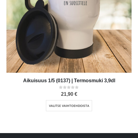
Aikuisuus 1/5 (0137) | Termosmuki 3,9dl
0
out of 5
21,90
€
Tällä tuotteella on useampi muunnelma. Voit tehdä valinnat tuotteen sivulla.
VALITSE VAIHTOEHDOISTA