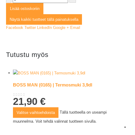
Lisää ostoskoriin
Näytä kaikki tuotteet tällä painatuksella
Facebook
Twitter
LinkedIn
Google +
Email
Tutustu myös
BOSS MAN (0165) | Termosmuki 3,9dl
21,90
€
0
out of 5
Tällä tuotteella on useampi
Valitse vaihtoehdoista
muunnelma. Voit tehdä valinnat tuotteen sivulla.