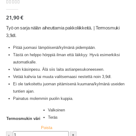
0
out of 5
21,90
€
Työ on sarja nälän aiheuttamia pakkoliikkeitä. | Termosmuki
3,9dl.
Pitää juomasi lämpöisenä/kylmänä pidempään.
Tästä on helppo hörppiä ilman että läikkyy. Hyvä esimerkiksi
automatkalle.
Vain käsinpesu. Älä siis laita astianpesukoneeseen.
Vetää kahvia tai muuta valitsemaasi nestettä noin 3,9dl.
Ei ole tarkoitettu juoman pitämisenä kuumana/kylmänä useiden
tuntien ajan.
Painatus molemmin puolin kuppia.
Valkoinen
Teräs
Termosmukin väri
Poista
-
+