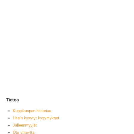
Ai
2
0
ou
V
muu
Tietoa
Kuppikaupan historiaa
Usein kysytyt kysymykset
Jälleenmyyjät
Ota yhteyttä