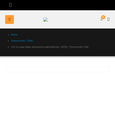
0
Home
Termosmukit
,
Töihin
Työ on sarja nälän aiheuttamia pakkoliikkeitä. (0225) | Termosmuki 3,9dl