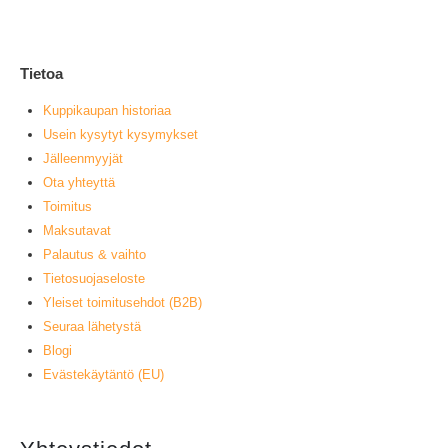
L
Tietoa
Kuppikaupan historiaa
Usein kysytyt kysymykset
Jälleenmyyjät
Ota yhteyttä
Toimitus
Maksutavat
Palautus & vaihto
Tietosuojaseloste
Yleiset toimitusehdot (B2B)
Seuraa lähetystä
Blogi
Evästekäytäntö (EU)