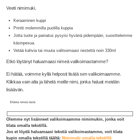
Veeti nimimuki.
Keraaminen kuppi
Printti molemmilla puolilla kuppia
Jotta tuote ja painatus pysyisi hyvänä pidempään, suosittelemme
käsinpesua.
Vetää kahvia tai muuta valitsemaasi nestettä noin 330ml
Etkö löytänyt haluamaasi nimeä valikoimastamme?
Ei hätää, voimme kyllä helposti lisätä sen valikoimaamme.
Klikkaa vain alta ja lähetä meille nimi, jonka haluat meidän
lisäävän.
Ehdota nimeä tästä
Olemme nyt lisänneet valikoimaamme nimimukin, jonka voit
tilata omalla tekstillä.
Jos et löydä haluamaasi tekstiä valikoimastamme, voit tilata
kupin omalla tekstillä täältä:
Nimimuki omalla tekstillä