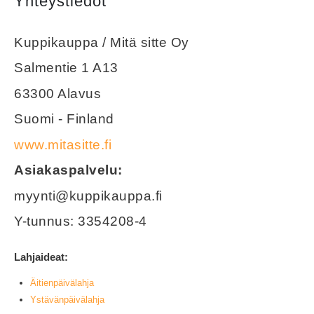
Yhteystiedot
Kuppikauppa / Mitä sitte Oy
Salmentie 1 A13
63300 Alavus
Suomi - Finland
www.mitasitte.fi
Asiakaspalvelu:
myynti@kuppikauppa.fi
Y-tunnus: 3354208-4
Lahjaideat:
Äitienpäivälahja
Ystävänpäivälahja