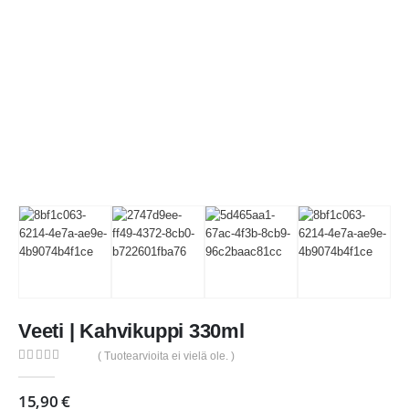
Veeti | Kahvikuppi 330ml
( Tuotearvioita ei vielä ole. )
0
out of 5
15,90
€