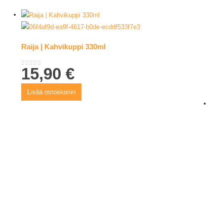
Raija | Kahvikuppi 330ml
15,90
€
0
out of 5
Lisää ostoskoriin