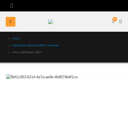
0
Home
Kahvikuppi valkoinen 330ml
,
Nimimukit
Veeti | Kahvikuppi 330ml