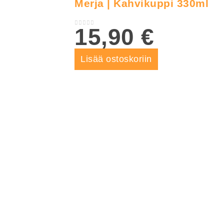
Merja | Kahvikuppi 330ml
15,90
€
0
out of 5
Lisää ostoskoriin