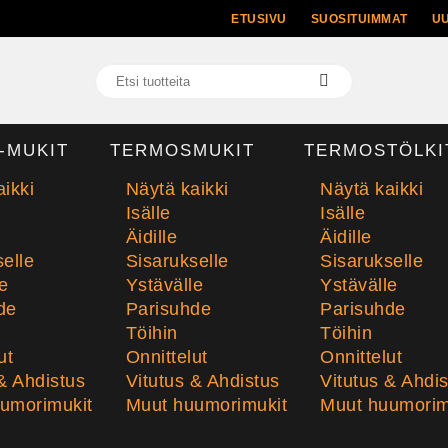
ETUSIVU
SUOSITUIMMAT
U
-MUKIT
TERMOSMUKIT
TERMOSTÖLKI
ikki
Näytä kaikki
Näytä kaikki
Isälle
Isälle
Äidille
Äidille
elle
Sisarukselle
Sisarukselle
e
Ystävälle
Ystävälle
de
Parisuhde
Parisuhde
Töihin
Töihin
ut
Onnittelut
Onnittelut
& Ahdistus
Vitutus & Ahdistus
Vitutus & Ahdi
umorimukit
Muut huumorimukit
Muut huumorim