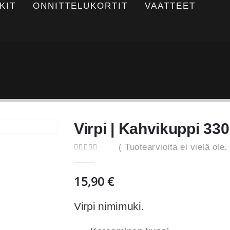
KIT
ONNITTELUKORTIT
VAATTEET
Virpi | Kahvikuppi 33
( Tuotearvioita ei vielä ole. 
0
out of 5
15,90
€
Virpi nimimuki.