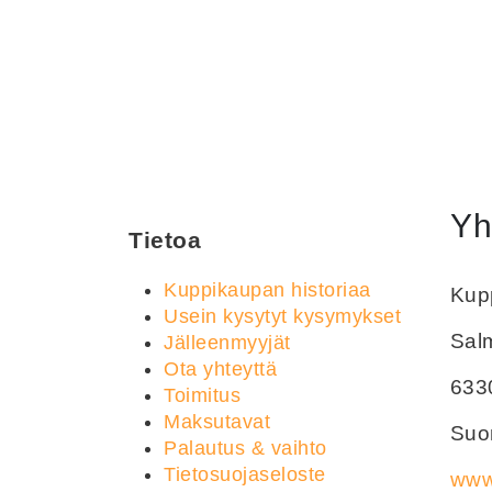
Yh
Tietoa
Kuppikaupan historiaa
Kupp
Usein kysytyt kysymykset
Sal
Jälleenmyyjät
Ota yhteyttä
633
Toimitus
Maksutavat
Suom
Palautus & vaihto
Tietosuojaseloste
www.