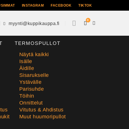
USIMMAT
INSTAGRAM
FACEBOOK
TIKTOK
0
myynti@kuppikauppa.fi
T
TERMOSPULLOT
Näytä kaikki
Isälle
Äidille
Sisarukselle
Ystävälle
Parisuhde
Töihin
Onnittelut
stus
Vitutus & Ahdistus
ukit
Muut huumoripullot