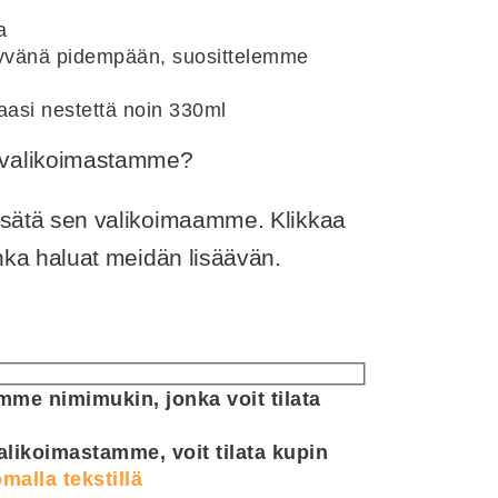
a
 hyvänä pidempään, suosittelemme
aasi nestettä noin 330ml
ä valikoimastamme?
lisätä sen valikoimaamme. Klikkaa
jonka haluat meidän lisäävän.
me nimimukin, jonka voit tilata
alikoimastamme, voit tilata kupin
malla tekstillä