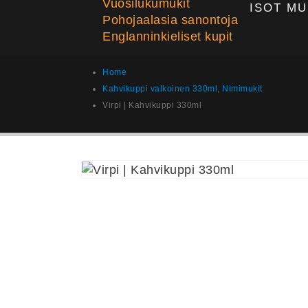
Vuosilukumukit
ISOT MU
Pohojaalasia sanontoja
Englanninkieliset kupit
Home
Kahvikuppi valkoinen 330ml
,
Nimimukit
Virpi | Kahvikuppi 330ml