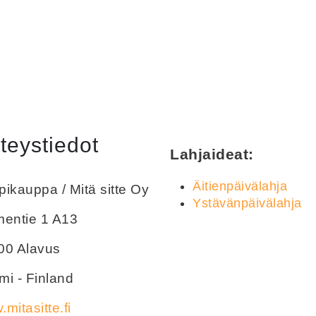
teystiedot
Lahjaideat:
Äitienpäivälahja
ikauppa / Mitä sitte Oy
Ystävänpäivälahja
mentie 1 A13
00 Alavus
i - Finland
mitasitte.fi