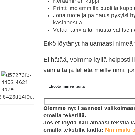
Keraaminen kuppi
Printti molemmilla puolilla kuppi
Jotta tuote ja painatus pysyisi
käsinpesua.
Vetää kahvia tai muuta valitsem
Etkö löytänyt haluamaasi nime
Ei hätää, voimme kyllä helposti 
vain alta ja lähetä meille nimi, 
Ehdota nimeä tästä
Olemme nyt lisänneet valikoimaam
omalla tekstillä.
Jos et löydä haluamaasi tekstiä v
omalla tekstillä täältä:
Nimimuki o