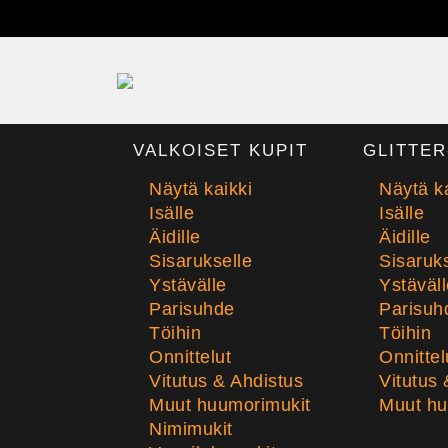
VALKOISET KUPIT
GLITTER
Näytä kaikki
Näytä ka
Isälle
Isälle
Äidille
Äidille
Sisarukselle
Sisaruks
Ystävälle
Ystäväll
Parisuhde
Parisuh
Töihin
Töihin
Onnittelut
Onnittel
Vitutus & Ahdistus
Vitutus 
Muut huumorimukit
Muut hu
Nimimukit