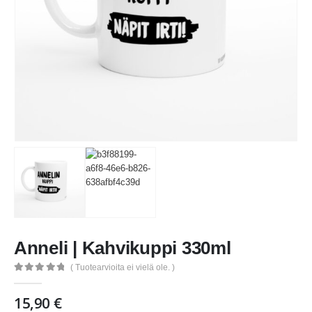
Anneli | Kahvikuppi 330ml
( Tuotearvioita ei vielä ole. )
0
out of 5
15,90
€