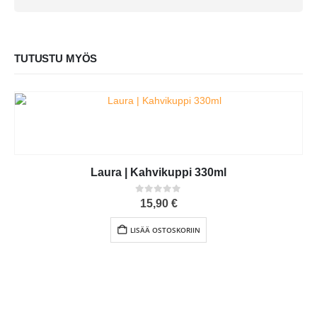
TUTUSTU MYÖS
Laura | Kahvikuppi 330ml
0
out of 5
15,90
€
LISÄÄ OSTOSKORIIN