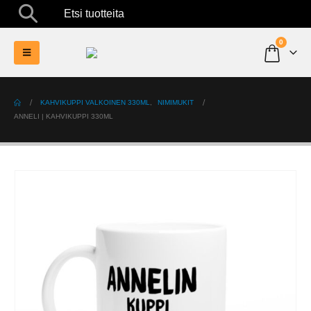
Etsi tuotteita
0
KAHVIKUPPI VALKOINEN 330ML
,
NIMIMUKIT
ANNELI | KAHVIKUPPI 330ML