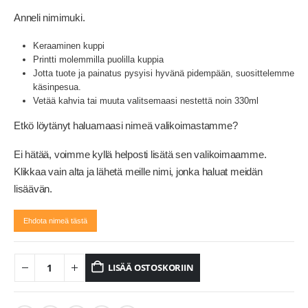
Anneli nimimuki.
Keraaminen kuppi
Printti molemmilla puolilla kuppia
Jotta tuote ja painatus pysyisi hyvänä pidempään, suosittelemme
käsinpesua.
Vetää kahvia tai muuta valitsemaasi nestettä noin 330ml
Etkö löytänyt haluamaasi nimeä valikoimastamme?
Ei hätää, voimme kyllä helposti lisätä sen valikoimaamme.
Klikkaa vain alta ja lähetä meille nimi, jonka haluat meidän
lisäävän.
Ehdota nimeä tästä
LISÄÄ OSTOSKORIIN