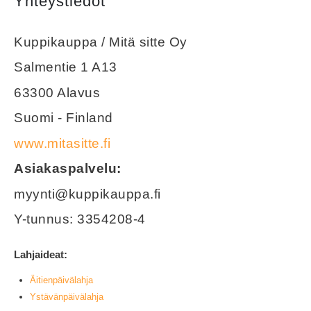
Yhteystiedot
Kuppikauppa / Mitä sitte Oy
Salmentie 1 A13
63300 Alavus
Suomi - Finland
www.mitasitte.fi
Asiakaspalvelu:
myynti@kuppikauppa.fi
Y-tunnus: 3354208-4
Lahjaideat:
Äitienpäivälahja
Ystävänpäivälahja