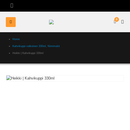
0
Home
Kahvikuppi valkoinen 330ml
,
Nimimukit
Heikki | Kahvikuppi 330ml