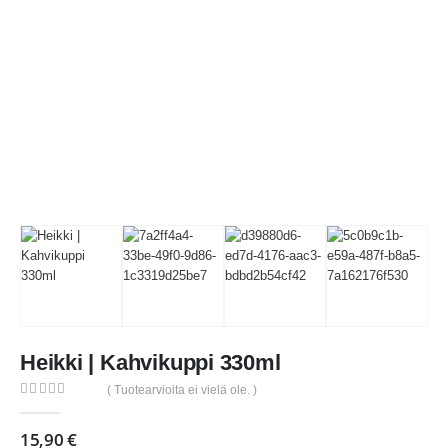
Heikki | Kahvikuppi 330ml
( Tuotearvioita ei vielä ole. )
0
out of 5
15,90
€