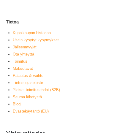
L
Tietoa
Kuppikaupan historiaa
Usein kysytyt kysymykset
Jälleenmyyjät
Ota yhteyttä
Toimitus
Maksutavat
Palautus & vaihto
Tietosuojaseloste
Yleiset toimitusehdot (B2B)
Seuraa lähetystä
Blogi
Evästekäytäntö (EU)