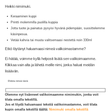
Heikki nimimuki.
Keraaminen kuppi
Printti molemmilla puolilla kuppia
Jotta tuote ja painatus pysyisi hyvänä pidempään, suosittelemme
käsinpesua.
Vetää kahvia tai muuta valitsemaasi nestettä noin 330ml
Etkö löytänyt haluamaasi nimeä valikoimastamme?
Ei hätää, voimme kyllä helposti lisätä sen valikoimaamme.
Klikkaa vain alta ja lähetä meille nimi, jonka haluat meidän
lisäävän.
Ehdota nimeä tästä
Olemme nyt lisänneet valikoimaamme nimimukin, jonka voit
tilata omalla tekstillä.
Jos et löydä haluamaasi tekstiä valikoimastamme, voit tilata
kupin omalla tekstillä täältä:
Nimimuki omalla tekstillä