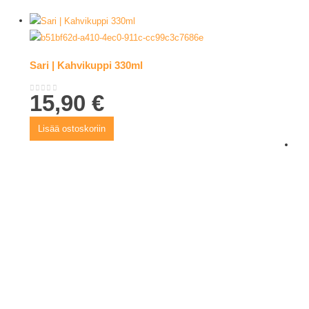
Sari | Kahvikuppi 330ml
15,90
€
0
out of 5
Lisää ostoskoriin