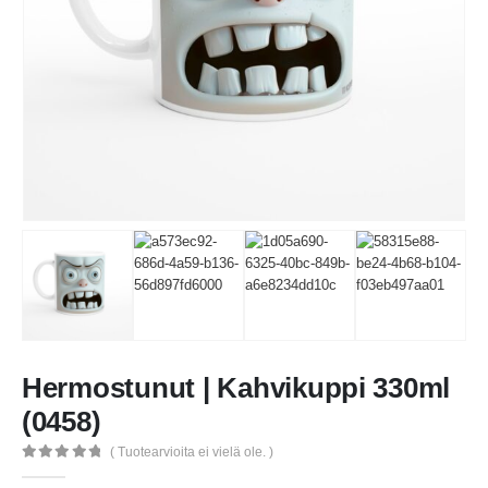
Hermostunut | Kahvikuppi 330ml
(0458)
( Tuotearvioita ei vielä ole. )
0
out of 5