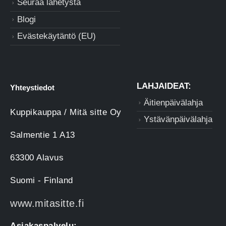
Seuraa lähetystä
Blogi
Evästekäytäntö (EU)
LAHJAIDEAT:
Yhteystiedot
Äitienpäivälahja
Kuppikauppa / Mitä sitte Oy
Ystävänpäivälahja
Salmentie 1 A13
63300 Alavus
Suomi - Finland
www.mitasitte.fi
Asiakaspalvelu: