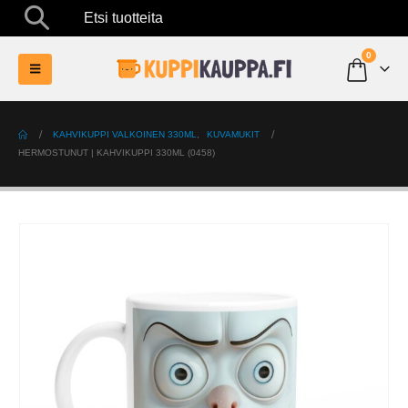
Etsi tuotteita
0
KAHVIKUPPI VALKOINEN 330ML
,
KUVAMUKIT
HERMOSTUNUT | KAHVIKUPPI 330ML (0458)