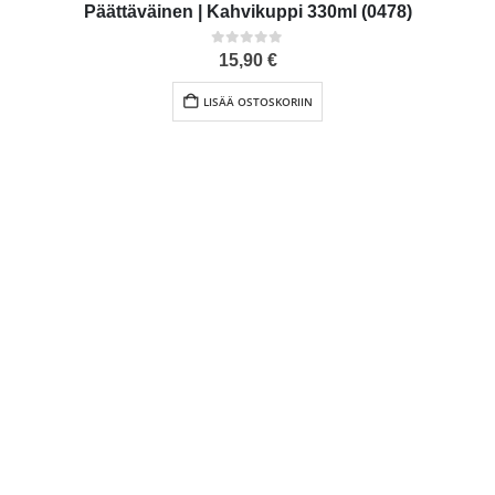
Päättäväinen | Kahvikuppi 330ml (0478)
0
out of 5
15,90
€
LISÄÄ OSTOSKORIIN