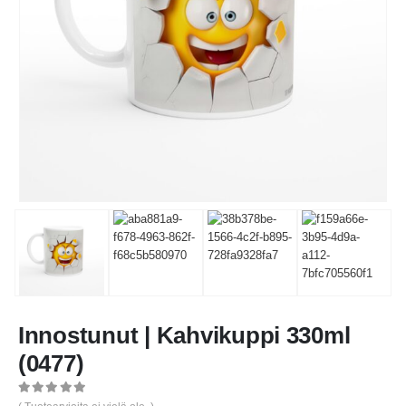
Innostunut | Kahvikuppi 330ml
(0477)
0
out of 5