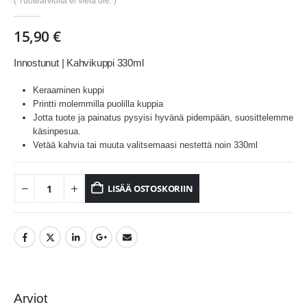
( Tuotearvioita ei vielä ole. )
15,90
€
Innostunut | Kahvikuppi 330ml
Keraaminen kuppi
Printti molemmilla puolilla kuppia
Jotta tuote ja painatus pysyisi hyvänä pidempään, suosittelemme
käsinpesua.
Vetää kahvia tai muuta valitsemaasi nestettä noin 330ml
LISÄÄ OSTOSKORIIN
Arviot