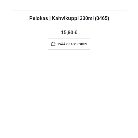
Pelokas | Kahvikuppi 330ml (0465)
0
out of 5
15,90
€
LISÄÄ OSTOSKORIIN