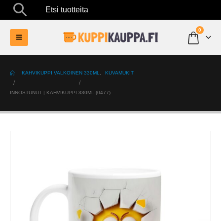
Etsi tuotteita
0
KAHVIKUPPI VALKOINEN 330ML
,
KUVAMUKIT
INNOSTUNUT | KAHVIKUPPI 330ML (0477)