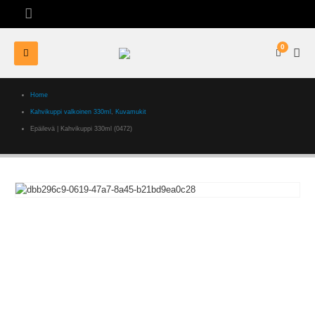
0
Home
Kahvikuppi valkoinen 330ml
,
Kuvamukit
Epäilevä | Kahvikuppi 330ml (0472)