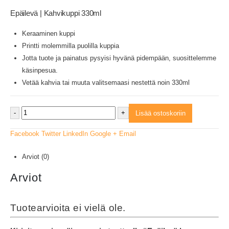
Epäilevä | Kahvikuppi 330ml
Keraaminen kuppi
Printti molemmilla puolilla kuppia
Jotta tuote ja painatus pysyisi hyvänä pidempään, suosittelemme
käsinpesua.
Vetää kahvia tai muuta valitsemaasi nestettä noin 330ml
-
+
Lisää ostoskoriin
Facebook
Twitter
LinkedIn
Google +
Email
Arviot (0)
Arviot
Tuotearvioita ei vielä ole.