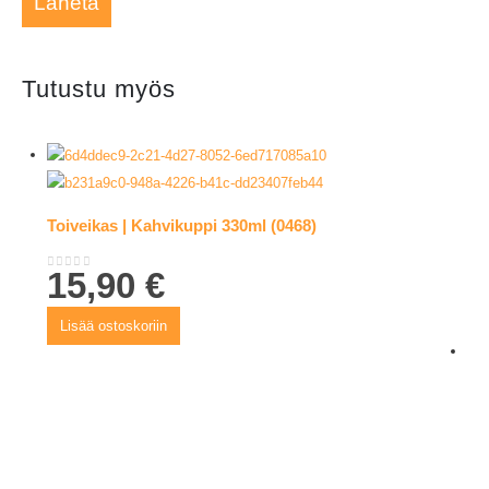
Tutustu myös
Toiveikas | Kahvikuppi 330ml (0468)
15,90
€
0
out of 5
Lisää ostoskoriin