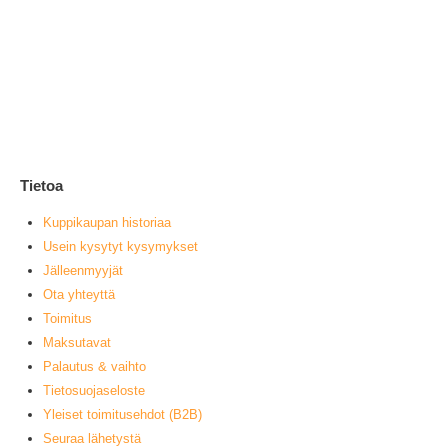
Hy
1
0
ou
L
Tietoa
Kuppikaupan historiaa
Usein kysytyt kysymykset
Jälleenmyyjät
Ota yhteyttä
Toimitus
Maksutavat
Palautus & vaihto
Tietosuojaseloste
Yleiset toimitusehdot (B2B)
Seuraa lähetystä