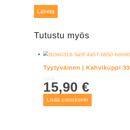
Tutustu myös
Tyytyväinen | Kahvikuppi 33
15,90
€
0
out of 5
Lisää ostoskoriin