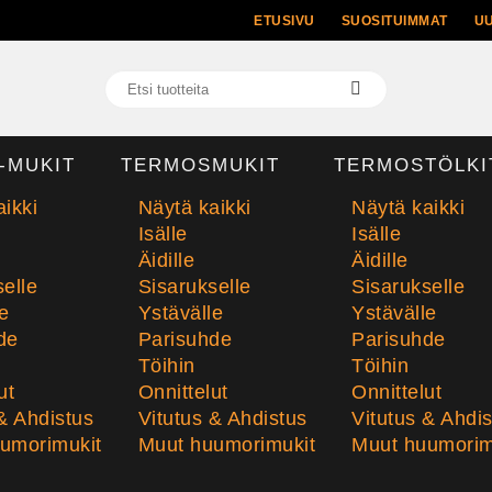
ETUSIVU
SUOSITUIMMAT
U
-MUKIT
TERMOSMUKIT
TERMOSTÖLKI
ikki
Näytä kaikki
Näytä kaikki
Isälle
Isälle
Äidille
Äidille
elle
Sisarukselle
Sisarukselle
e
Ystävälle
Ystävälle
de
Parisuhde
Parisuhde
Töihin
Töihin
ut
Onnittelut
Onnittelut
& Ahdistus
Vitutus & Ahdistus
Vitutus & Ahdi
umorimukit
Muut huumorimukit
Muut huumorim