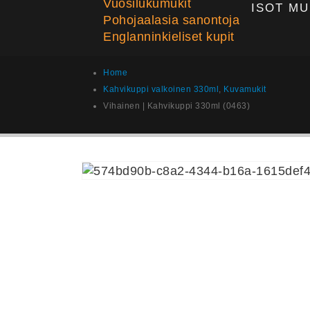
Vuosilukumukit
ISOT MU
Pohojaalasia sanontoja
Englanninkieliset kupit
Home
Kahvikuppi valkoinen 330ml
,
Kuvamukit
Vihainen | Kahvikuppi 330ml (0463)