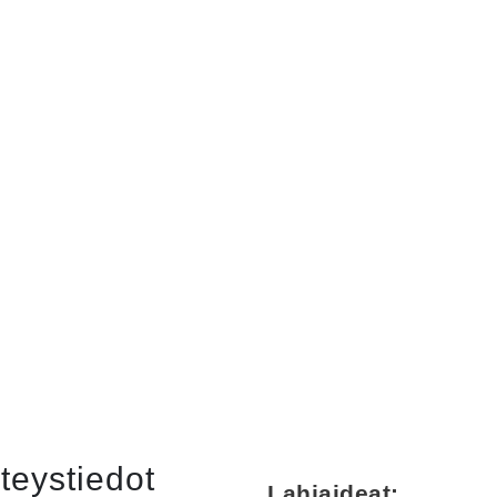
teystiedot
Lahjaideat: