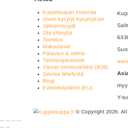
Kuppikaupan historiaa
Kupp
Usein kysytyt kysymykset
Sal
Jälleenmyyjät
Ota yhteyttä
633
Toimitus
Maksutavat
Suom
Palautus & vaihto
Tietosuojaseloste
www.
Yleiset toimitusehdot (B2B)
Asi
Seuraa lähetystä
Blogi
myy
Evästekäytäntö (EU)
Y-t
© Copyright 2026. All