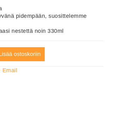
a
 hyvänä pidempään, suosittelemme
aasi nestettä noin 330ml
Lisää ostoskoriin
+
Email