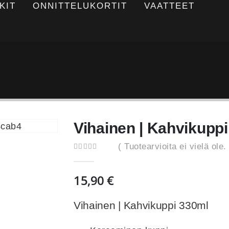
KIT
ONNITTELUKORTIT
VAATTEET
Vihainen | Kahvikuppi
( Tuotearvioita ei vielä ole. 
0
out of 5
15,90
€
Vihainen | Kahvikuppi 330ml