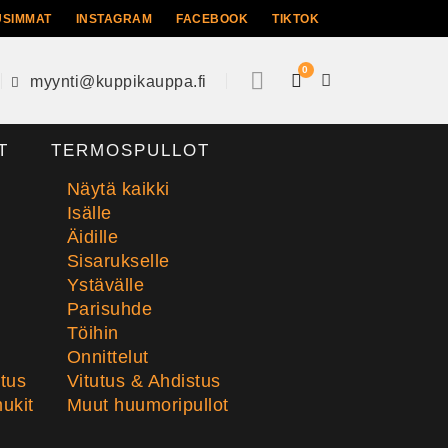
USIMMAT
INSTAGRAM
FACEBOOK
TIKTOK
0
myynti@kuppikauppa.fi
T
TERMOSPULLOT
Näytä kaikki
Isälle
Äidille
Sisarukselle
Ystävälle
Parisuhde
Töihin
Onnittelut
stus
Vitutus & Ahdistus
ukit
Muut huumoripullot