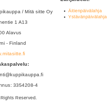
Äitienpäivälahja
ikauppa / Mitä sitte Oy
Ystävänpäivälahja
mentie 1 A13
00 Alavus
i - Finland
mitasitte.fi
akaspalvelu:
nti@kuppikauppa.fi
unnus: 3354208-4
 Rights Reserved.