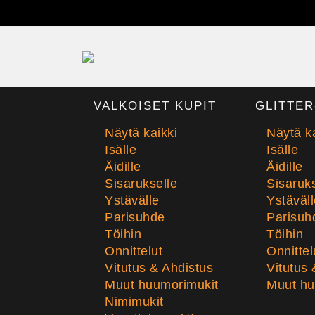
VALKOISET KUPIT
GLITTER
Näytä kaikki
Näytä ka
Isälle
Isälle
Äidille
Äidille
Sisarukselle
Sisaruks
Ystävälle
Ystäväll
Parisuhde
Parisuh
Töihin
Töihin
Onnittelut
Onnittel
Vitutus & Ahdistus
Vitutus 
Muut huumorimukit
Muut hu
Nimimukit