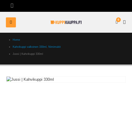
0
Home
Kahvikuppi valkoinen 330ml
,
Nimimukit
Jussi | Kahvikuppi 330ml