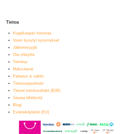
L
Tietoa
Kuppikaupan historiaa
Usein kysytyt kysymykset
Jälleenmyyjät
Ota yhteyttä
Toimitus
Maksutavat
Palautus & vaihto
Tietosuojaseloste
Yleiset toimitusehdot (B2B)
Seuraa lähetystä
Blogi
Evästekäytäntö (EU)