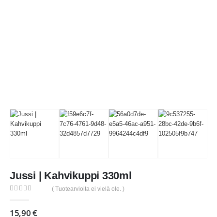
Jussi | Kahvikuppi 330ml
( Tuotearvioita ei vielä ole. )
0
out of 5
15,90
€