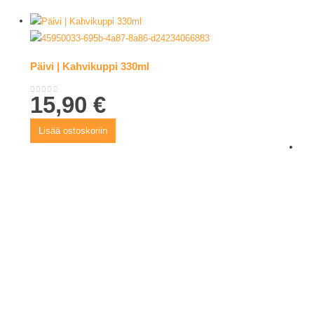
Päivi | Kahvikuppi 330ml
15,90
€
0
out of 5
Lisää ostoskoriin