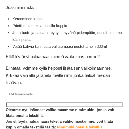
Jussi nimimuki.
Keraaminen kuppi
Printti molemmilla puolilla kuppia
Jotta tuote ja painatus pysyisi hyvänä pidempään, suosittelemme
käsinpesua.
Vetää kahvia tai muuta valitsemaasi nestettä noin 330ml
Etkö löytänyt haluamaasi nimeä valikoimastamme?
Ei hätää, voimme kyllä helposti lisätä sen valikoimaamme.
Klikkaa vain alta ja lähetä meille nimi, jonka haluat meidän
lisäävän.
Ehdota nimeä tästä
Olemme nyt lisänneet valikoimaamme nimimukin, jonka voit
tilata omalla tekstillä.
Jos et löydä haluamaasi tekstiä valikoimastamme, voit tilata
kupin omalla tekstillä täältä:
Nimimuki omalla tekstillä