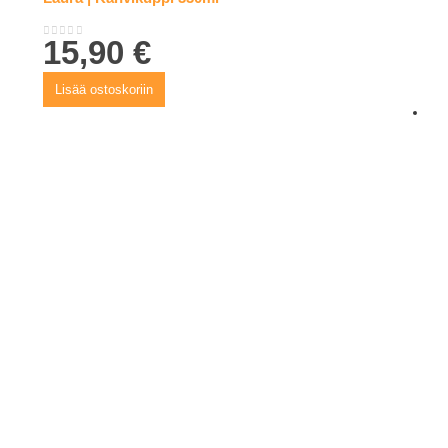
15,90
€
0
out of 5
Lisää ostoskoriin