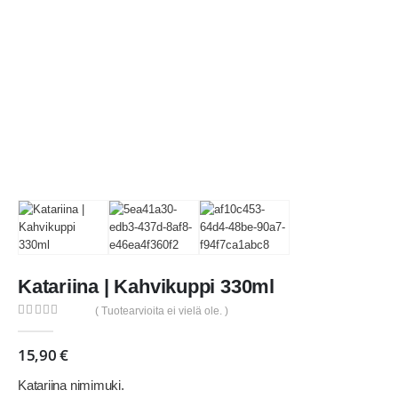
Katariina | Kahvikuppi 330ml
( Tuotearvioita ei vielä ole. )
0
out of 5
15,90
€
Katariina nimimuki.