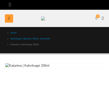
0
Home
Kahvikuppi valkoinen 330ml
,
Nimimukit
Katariina | Kahvikuppi 330ml