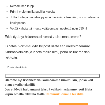
Keraaminen kuppi
Printti molemmilla puolilla kuppia
Jotta tuote ja painatus pysyisi hyvänä pidempään, suosittelemme
käsinpesua.
Vetää kahvia tai muuta valitsemaasi nestettä noin 330ml
Etkö löytänyt haluamaasi nimeä valikoimastamme?
Ei hätää, voimme kyllä helposti lisätä sen valikoimaamme.
Klikkaa vain alta ja lähetä meille nimi, jonka haluat meidän
lisäävän.
Ehdota nimeä tästä
Olemme nyt lisänneet valikoimaamme nimimukin, jonka voit
tilata omalla tekstillä.
Jos et löydä haluamaasi tekstiä valikoimastamme, voit tilata
kupin omalla tekstillä täältä:
Nimimuki omalla tekstillä