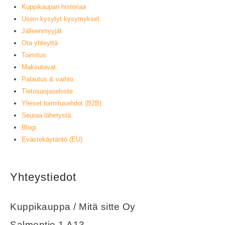
Kuppikaupan historiaa
Usein kysytyt kysymykset
Jälleenmyyjät
Ota yhteyttä
Toimitus
Maksutavat
Palautus & vaihto
Tietosuojaseloste
Yleiset toimitusehdot (B2B)
Seuraa lähetystä
Blogi
Evästekäytäntö (EU)
Yhteystiedot
Kuppikauppa / Mitä sitte Oy
Salmentie 1 A13