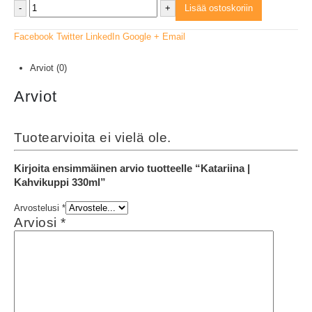
-
+
Lisää ostoskoriin
Facebook
Twitter
LinkedIn
Google +
Email
Arviot (0)
Arviot
Tuotearvioita ei vielä ole.
Kirjoita ensimmäinen arvio tuotteelle “Katariina |
Kahvikuppi 330ml”
Arvostelusi
*
Arviosi
*