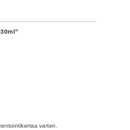
330ml”
entointikertaa varten.