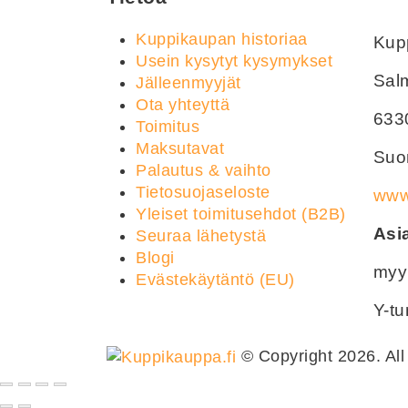
Kuppikaupan historiaa
Kupp
Usein kysytyt kysymykset
Sal
Jälleenmyyjät
Ota yhteyttä
633
Toimitus
Maksutavat
Suom
Palautus & vaihto
Tietosuojaseloste
www.
Yleiset toimitusehdot (B2B)
Asi
Seuraa lähetystä
Blogi
myy
Evästekäytäntö (EU)
Y-t
© Copyright 2026. All