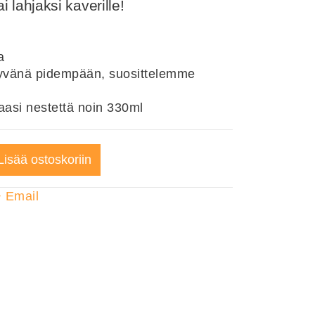
i lahjaksi kaverille!
a
 hyvänä pidempään, suosittelemme
aasi nestettä noin 330ml
Lisää ostoskoriin
+
Email