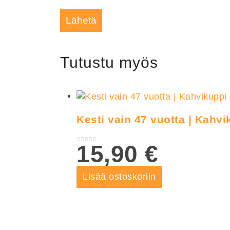
Tutustu myös
Kesti vain 47 vuotta | Kahv
15,90
€
0
out of 5
Lisää ostoskoriin