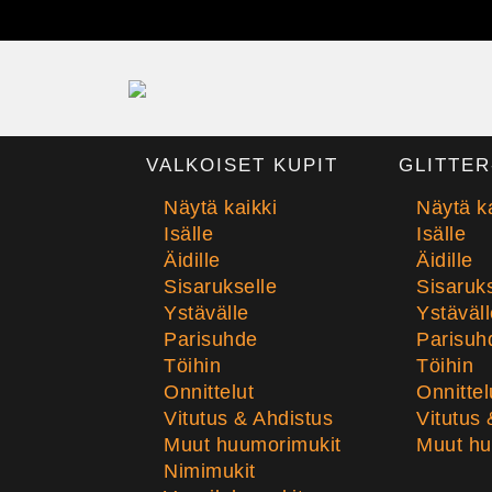
VALKOISET KUPIT
GLITTER
Näytä kaikki
Näytä ka
Isälle
Isälle
Äidille
Äidille
Sisarukselle
Sisaruks
Ystävälle
Ystäväll
Parisuhde
Parisuh
Töihin
Töihin
Onnittelut
Onnittel
Vitutus & Ahdistus
Vitutus 
Muut huumorimukit
Muut hu
Nimimukit