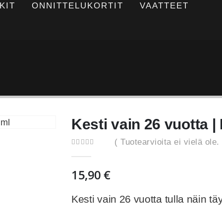
KIT
ONNITTELUKORTIT
VAATTEET
Kesti vain 26 vuotta 
( Tuotearvioita ei vielä ole. 
0
out of 5
15,90
€
Kesti vain 26 vuotta tulla näin täy