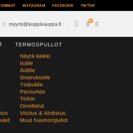
USIMMAT
INSTAGRAM
FACEBOOK
TIKTOK
0
myynti@kuppikauppa.fi
T
TERMOSPULLOT
Näytä kaikki
Isälle
Äidille
Sisarukselle
Ystävälle
Parisuhde
Töihin
Onnittelut
stus
Vitutus & Ahdistus
ukit
Muut huumoripullot