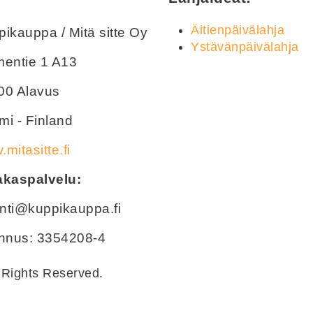
Äitienpäivälahja
ikauppa / Mitä sitte Oy
Ystävänpäivälahja
mentie 1 A13
00 Alavus
i - Finland
mitasitte.fi
akaspalvelu:
nti@kuppikauppa.fi
unnus: 3354208-4
 Rights Reserved.