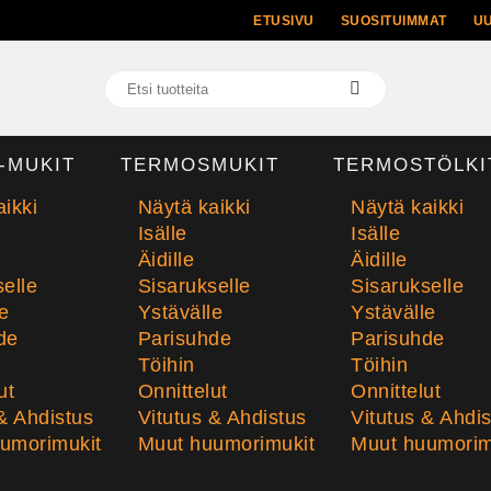
ETUSIVU
SUOSITUIMMAT
U
-MUKIT
TERMOSMUKIT
TERMOSTÖLKI
ikki
Näytä kaikki
Näytä kaikki
Isälle
Isälle
Äidille
Äidille
elle
Sisarukselle
Sisarukselle
e
Ystävälle
Ystävälle
de
Parisuhde
Parisuhde
Töihin
Töihin
ut
Onnittelut
Onnittelut
& Ahdistus
Vitutus & Ahdistus
Vitutus & Ahdi
umorimukit
Muut huumorimukit
Muut huumorim