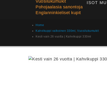
Vuosilukumukit
ISOT MU
Pohojaalasia sanontoja
Englanninkieliset kupit
Home
Kahvikuppi valkoinen 330ml
,
Vuosilukumukit
Kesti vain 26 vuotta | Kahvikuppi 330ml