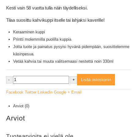
Kesti vain 58 vuotta tulla näin täydelliseksi.
Tilaa suosittu kahvikuppi itselle tai lahjaksi kaverille!
Keraaminen kuppi
Printti molemmilla puolilla kuppia
Jotta tuote ja painatus pysyisi hyvänä pidempään, suosittelemme
käsinpesua.
Vetää kahvia tai muuta valitsemaasi nestettä noin 330ml
-
+
Lisää ostoskoriin
Facebook
Twitter
LinkedIn
Google +
Email
Arviot (0)
Arviot
Tuotearvioita ei vielä ole.