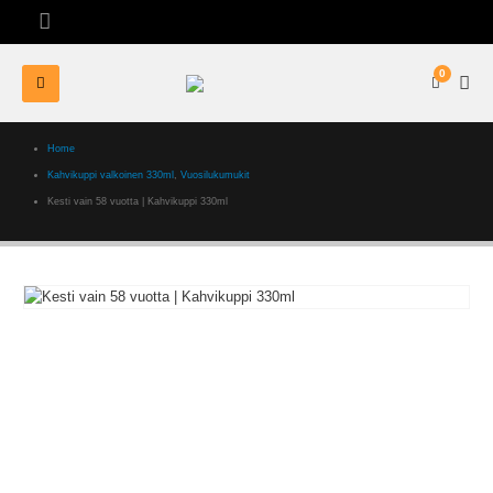
0
Home
Kahvikuppi valkoinen 330ml
,
Vuosilukumukit
Kesti vain 58 vuotta | Kahvikuppi 330ml