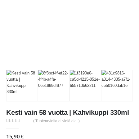
Kesti vain 58 vuotta | Kahvikuppi 330ml
( Tuotearvioita ei vielä ole. )
0
out of 5
15,90
€