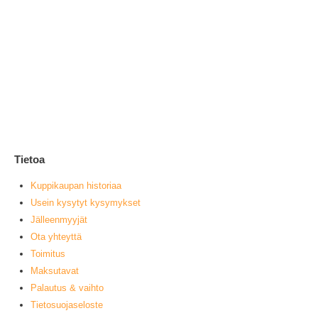
Ke
1
0
ou
L
Tietoa
Kuppikaupan historiaa
Usein kysytyt kysymykset
Jälleenmyyjät
Ota yhteyttä
Toimitus
Maksutavat
Palautus & vaihto
Tietosuojaseloste