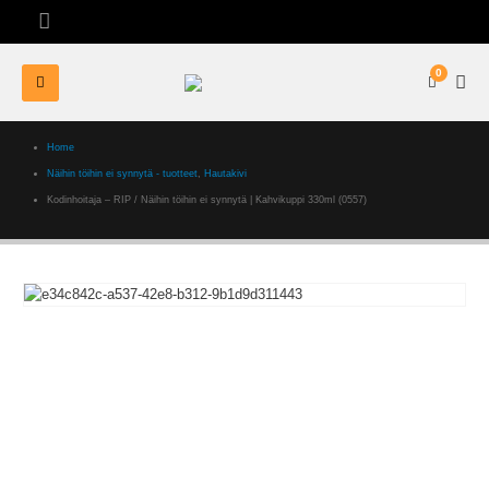
0
Home
Näihin töihin ei synnytä - tuotteet
,
Hautakivi
Kodinhoitaja – RIP / Näihin töihin ei synnytä | Kahvikuppi 330ml (0557)