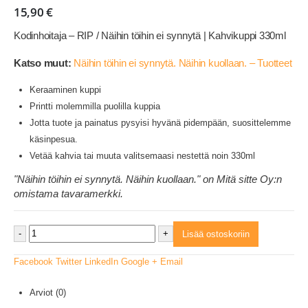
15,90
€
Kodinhoitaja – RIP / Näihin töihin ei synnytä | Kahvikuppi 330ml
Katso muut:
Näihin töihin ei synnytä. Näihin kuollaan. – Tuotteet
Keraaminen kuppi
Printti molemmilla puolilla kuppia
Jotta tuote ja painatus pysyisi hyvänä pidempään, suosittelemme
käsinpesua.
Vetää kahvia tai muuta valitsemaasi nestettä noin 330ml
"Näihin töihin ei synnytä. Näihin kuollaan." on Mitä sitte Oy:n
omistama tavaramerkki.
-
+
Lisää ostoskoriin
Facebook
Twitter
LinkedIn
Google +
Email
Arviot (0)