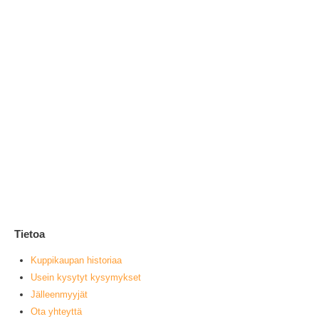
Si
33
1
0
ou
L
Tietoa
Kuppikaupan historiaa
Usein kysytyt kysymykset
Jälleenmyyjät
Ota yhteyttä