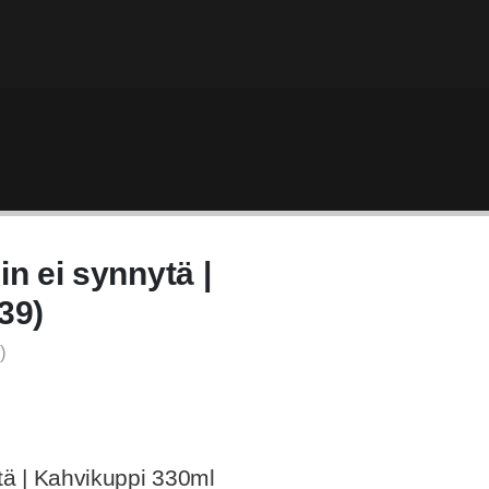
hin ei synnytä |
39)
)
nytä | Kahvikuppi 330ml