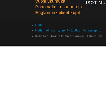
Vuosilukumukit
ISOT MU
Pohojaalasia sanontoja
Englanninkieliset kupit
Home
Näihin töihin ei synnytä - tuotteet
,
Varvaslappu
Kuljettaja / Näihin töihin ei synnytä | Kahvikuppi 