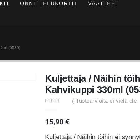
KIT
ONNITTELUKORTIT
VAATTEET
330ml (0539)
Kuljettaja / Näihin töi
Kahvikuppi 330ml (05
( Tuotearvioita ei vielä ole. 
0
out of 5
15,90
€
Kuljettaja / Näihin töihin ei syn