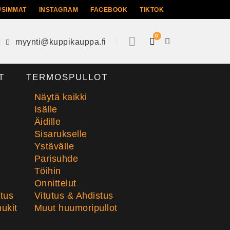
USIMMAT
INSTAGRAM
FACEBOOK
TIKTOK
0
myynti@kuppikauppa.fi
T
TERMOSPULLOT
Näytä kaikki
Isälle
Äidille
Sisarukselle
Ystävälle
Parisuhde
Töihin
Onnittelut
stus
Vitutus & Ahdistus
ukit
Muut huumoripullot