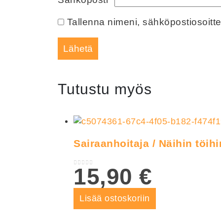
Tallenna nimeni, sähköpostiosoitt
Tutustu myös
Sairaanhoitaja / Näihin töih
15,90
€
0
out of 5
Lisää ostoskoriin