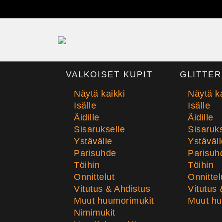
VALKOISET KUPIT
GLITTER
Näytä kaikki
Näytä ka
Isälle
Isälle
Äidille
Äidille
Sisarukselle
Sisaruks
Ystävälle
Ystäväll
Parisuhde
Parisuh
Töihin
Töihin
Onnittelut
Onnittel
Vitutus & Ahdistus
Vitutus 
Muut huumorimukit
Muut hu
Nimimukit