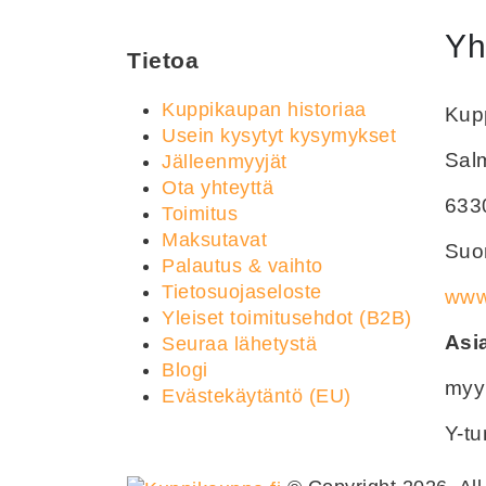
Yh
Tietoa
Kuppikaupan historiaa
Kupp
Usein kysytyt kysymykset
Sal
Jälleenmyyjät
Ota yhteyttä
633
Toimitus
Maksutavat
Suom
Palautus & vaihto
Tietosuojaseloste
www.
Yleiset toimitusehdot (B2B)
Asi
Seuraa lähetystä
Blogi
myy
Evästekäytäntö (EU)
Y-t