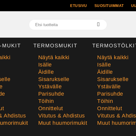
ETUSIVU
SUOSITUIMMAT
U
-MUKIT
TERMOSMUKIT
TERMOSTÖLKI
ikki
Näytä kaikki
Näytä kaikki
Isälle
Isälle
Äidille
Äidille
elle
Sisarukselle
Sisarukselle
e
Ystävälle
Ystävälle
de
Parisuhde
Parisuhde
Töihin
Töihin
ut
Onnittelut
Onnittelut
& Ahdistus
Vitutus & Ahdistus
Vitutus & Ahdi
umorimukit
Muut huumorimukit
Muut huumorim