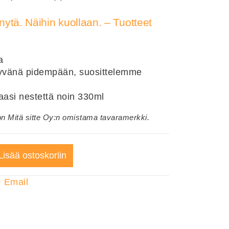
nnytä. Näihin kuollaan. – Tuotteet
a
 hyvänä pidempään, suosittelemme
aasi nestettä noin 330ml
" on Mitä sitte Oy:n omistama tavaramerkki.
Lisää ostoskoriin
+
Email