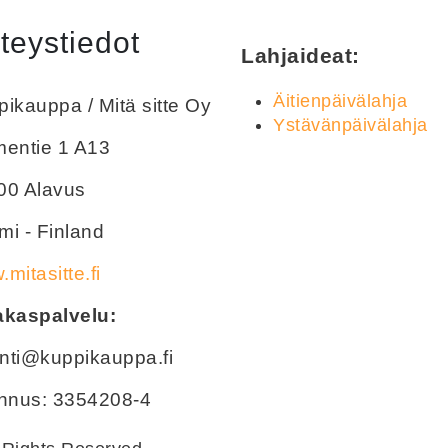
teystiedot
Lahjaideat:
Äitienpäivälahja
ikauppa / Mitä sitte Oy
Ystävänpäivälahja
mentie 1 A13
00 Alavus
i - Finland
mitasitte.fi
akaspalvelu:
nti@kuppikauppa.fi
unnus: 3354208-4