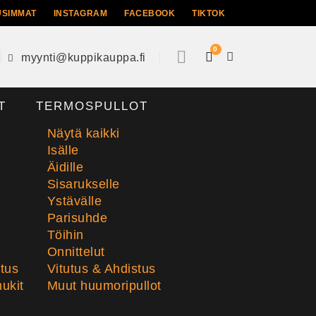
USIMMAT
INSTAGRAM
FACEBOOK
TIKTOK
0
myynti@kuppikauppa.fi
T
TERMOSPULLOT
Näytä kaikki
Isälle
Äidille
Sisarukselle
Ystävälle
Parisuhde
Töihin
Onnittelut
stus
Vitutus & Ahdistus
ukit
Muut huumoripullot