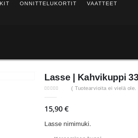
KIT
ONNITTELUKORTIT
VAATTEET
Lasse | Kahvikuppi 3
( Tuotearvioita ei vielä ole. 
0
out of 5
15,90
€
Lasse nimimuki.