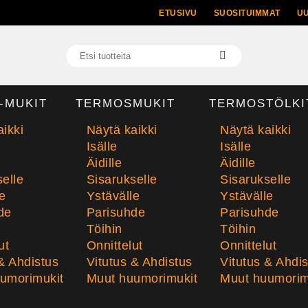
ETUSIVU
SUOSITUIMMAT
U
-MUKIT
TERMOSMUKIT
TERMOSTÖLKI
ikki
Näytä kaikki
Näytä kaikki
Isälle
Isälle
Äidille
Äidille
elle
Sisarukselle
Sisarukselle
e
Ystävälle
Ystävälle
de
Parisuhde
Parisuhde
Töihin
Töihin
ut
Onnittelut
Onnittelut
& Ahdistus
Vitutus & Ahdistus
Vitutus & Ahdi
umorimukit
Muut huumorimukit
Muut huumorim