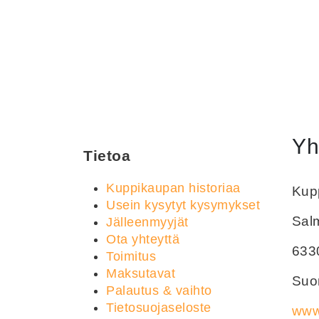
Yh
Tietoa
Kuppikaupan historiaa
Kupp
Usein kysytyt kysymykset
Sal
Jälleenmyyjät
Ota yhteyttä
633
Toimitus
Maksutavat
Suom
Palautus & vaihto
Tietosuojaseloste
www.