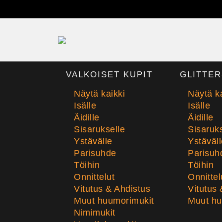
VALKOISET KUPIT
GLITTER
Näytä kaikki
Näytä ka
Isälle
Isälle
Äidille
Äidille
Sisarukselle
Sisaruks
Ystävälle
Ystäväll
Parisuhde
Parisuh
Töihin
Töihin
Onnittelut
Onnittel
Vitutus & Ahdistus
Vitutus 
Muut huumorimukit
Muut hu
Nimimukit