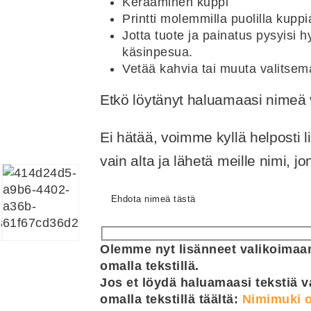
Keraaminen kuppi
Printti molemmilla puolilla kuppi
Jotta tuote ja painatus pysyisi
käsinpesua.
Vetää kahvia tai muuta valitsem
Etkö löytänyt haluamaasi nime
Ei hätää, voimme kyllä helposti 
vain alta ja lähetä meille nimi, 
Ehdota nimeä tästä
Olemme nyt lisänneet valikoimaam
omalla tekstillä.
Jos et löydä haluamaasi tekstiä v
omalla tekstillä täältä:
Nimimuki o