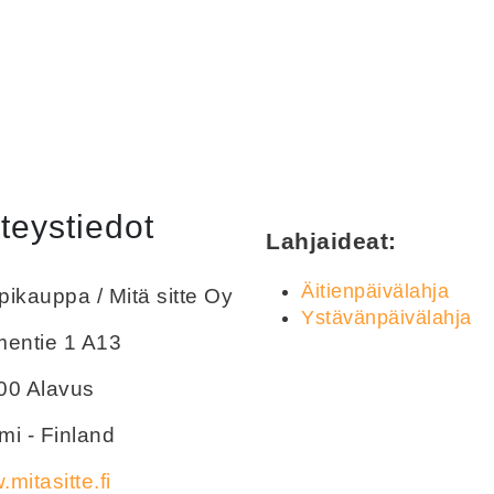
teystiedot
Lahjaideat:
Äitienpäivälahja
ikauppa / Mitä sitte Oy
Ystävänpäivälahja
mentie 1 A13
00 Alavus
i - Finland
mitasitte.fi