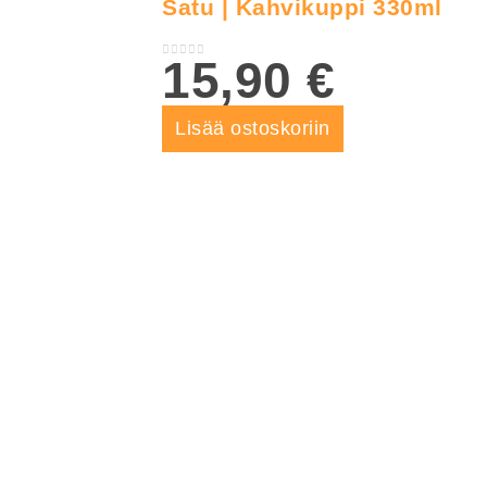
Satu | Kahvikuppi 330ml
15,90
€
0
out of 5
Lisää ostoskoriin