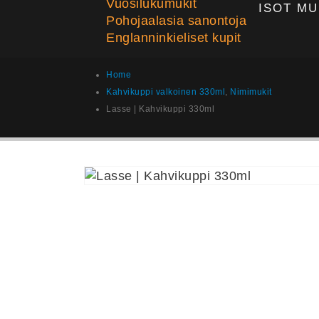
Vuosilukumukit
ISOT MU
Pohojaalasia sanontoja
Englanninkieliset kupit
Home
Kahvikuppi valkoinen 330ml
,
Nimimukit
Lasse | Kahvikuppi 330ml