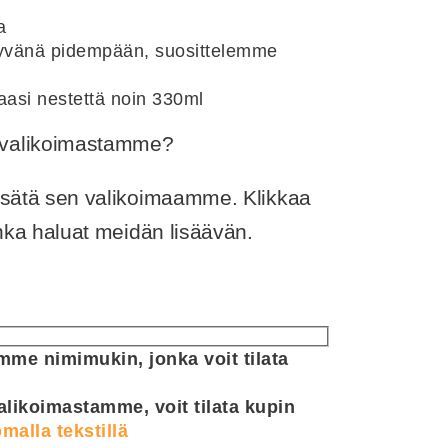
a
 hyvänä pidempään, suosittelemme
aasi nestettä noin 330ml
ä valikoimastamme?
lisätä sen valikoimaamme. Klikkaa
jonka haluat meidän lisäävän.
me nimimukin, jonka voit tilata
alikoimastamme, voit tilata kupin
malla tekstillä