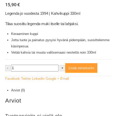
15,90
€
Legenda jo vuodesta 1994 | Kahvikuppi 330ml
Tilaa suosittu legenda-muki itselle tai lahjaksi.
Keraaminen kuppi
Jotta tuote ja painatus pysyisi hyvänä pidempään, suosittelemme
käsinpesua.
Vetää kahvia tai muuta valitsemaasi nestettä noin 330ml
-
+
Lisää ostoskoriin
Facebook
Twitter
LinkedIn
Google +
Email
Arviot (0)
Arviot
Tuotearvioita ei vielä ole.