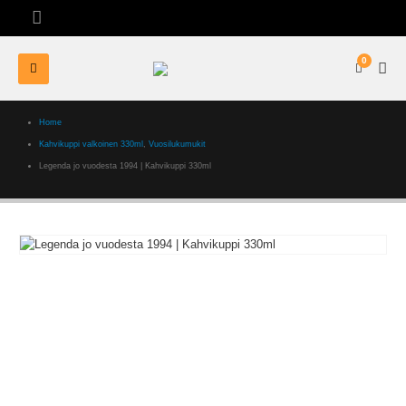
0
Home
Kahvikuppi valkoinen 330ml
,
Vuosilukumukit
Legenda jo vuodesta 1994 | Kahvikuppi 330ml