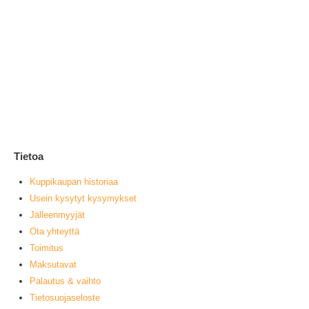
Ke
1
0
ou
L
Tietoa
Kuppikaupan historiaa
Usein kysytyt kysymykset
Jälleenmyyjät
Ota yhteyttä
Toimitus
Maksutavat
Palautus & vaihto
Tietosuojaseloste