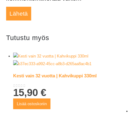
Tutustu myös
Kesti vain 32 vuotta | Kahvikuppi 330ml
15,90
€
0
out of 5
Lisää ostoskoriin