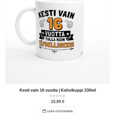
Kesti vain 16 vuotta | Kahvikuppi 330ml
0
out of 5
15,90
€
LISÄÄ OSTOSKORIIN