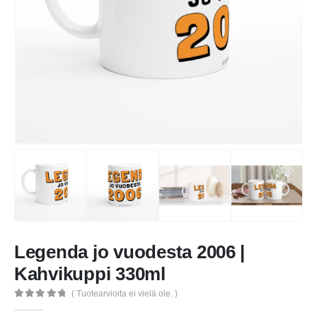
Legenda jo vuodesta 2006 |
Kahvikuppi 330ml
( Tuotearvioita ei vielä ole. )
0
out of 5