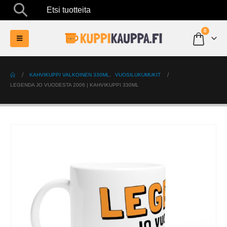
Etsi tuotteita
0
KAHVIKUPPI VALKOINEN 330ML
,
VUOSILUKUMUKIT
LEGENDA JO VUODESTA 2006 | KAHVIKUPPI 330ML