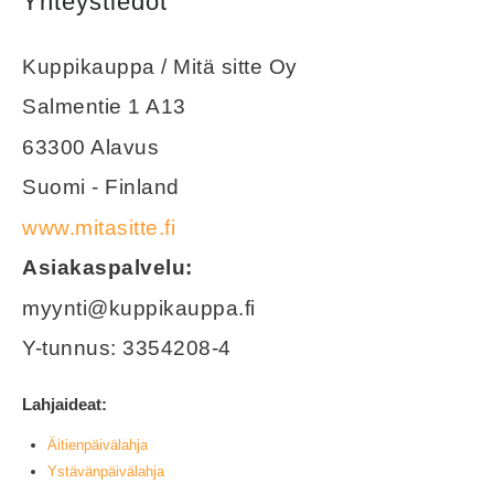
Yhteystiedot
Kuppikauppa / Mitä sitte Oy
Salmentie 1 A13
63300 Alavus
Suomi - Finland
www.mitasitte.fi
Asiakaspalvelu:
myynti@kuppikauppa.fi
Y-tunnus: 3354208-4
Lahjaideat:
Äitienpäivälahja
Ystävänpäivälahja