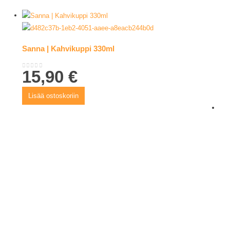
Sanna | Kahvikuppi 330ml
15,90
€
0
out of 5
Lisää ostoskoriin