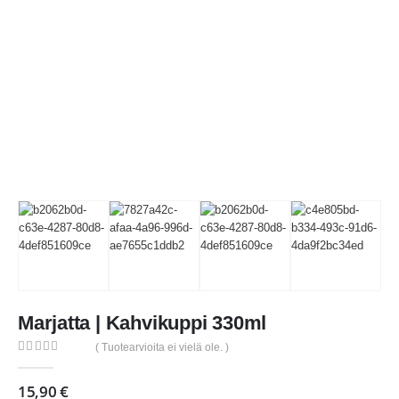
Marjatta | Kahvikuppi 330ml
( Tuotearvioita ei vielä ole. )
0
out of 5
15,90
€