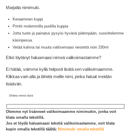
Marjatta nimimuki.
Keraaminen kuppi
Printti molemmilla puolilla kuppia
Jotta tuote ja painatus pysyisi hyvänä pidempään, suosittelemme
käsinpesua.
Vetää kahvia tai muuta valitsemaasi nestettä noin 330ml
Etkö löytänyt haluamaasi nimeä valikoimastamme?
Ei hätää, voimme kyllä helposti lisätä sen valikoimaamme.
Klikkaa vain alta ja lähetä meille nimi, jonka haluat meidän
lisäävän.
Ehdota nimeä tästä
Olemme nyt lisänneet valikoimaamme nimimukin, jonka voit
tilata omalla tekstillä.
Jos et löydä haluamaasi tekstiä valikoimastamme, voit tilata
kupin omalla tekstillä täältä:
Nimimuki omalla tekstillä