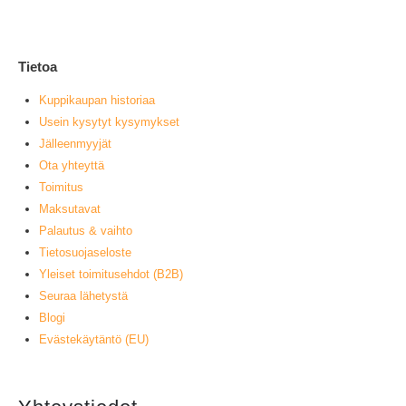
L
Tietoa
Kuppikaupan historiaa
Usein kysytyt kysymykset
Jälleenmyyjät
Ota yhteyttä
Toimitus
Maksutavat
Palautus & vaihto
Tietosuojaseloste
Yleiset toimitusehdot (B2B)
Seuraa lähetystä
Blogi
Evästekäytäntö (EU)