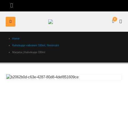
0
Home
Kahvikuppi valkoinen 330ml
,
Nimimukit
Marjatta | Kahvikuppi 330ml