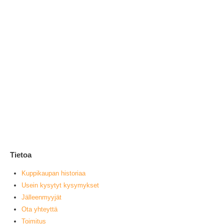
Äl
1
0
ou
L
Tietoa
Kuppikaupan historiaa
Usein kysytyt kysymykset
Jälleenmyyjät
Ota yhteyttä
Toimitus