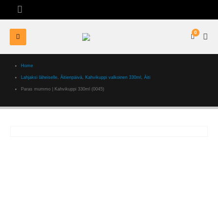
0
Home
Lahjaksi läheiselle
,
Äitienpäivä
,
Kahvikuppi valkoinen 330ml
,
Äiti
Paras mummo | Kahvikuppi 330ml (0045)