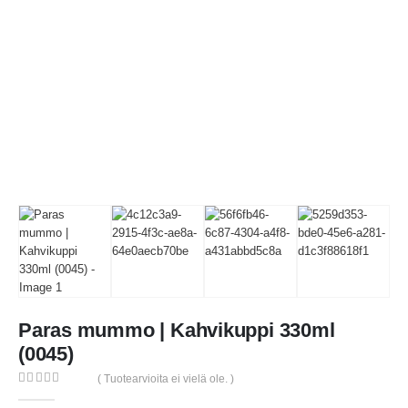
Paras mummo | Kahvikuppi 330ml
(0045)
( Tuotearvioita ei vielä ole. )
0
out of 5