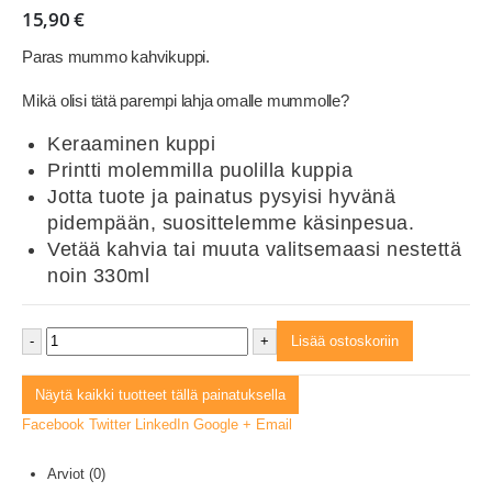
15,90
€
Paras mummo kahvikuppi.
Mikä olisi tätä parempi lahja omalle mummolle?
Keraaminen kuppi
Printti molemmilla puolilla kuppia
Jotta tuote ja painatus pysyisi hyvänä
pidempään, suosittelemme käsinpesua.
Vetää kahvia tai muuta valitsemaasi nestettä
noin 330ml
-
+
Lisää ostoskoriin
Näytä kaikki tuotteet tällä painatuksella
Facebook
Twitter
LinkedIn
Google +
Email
Arviot (0)