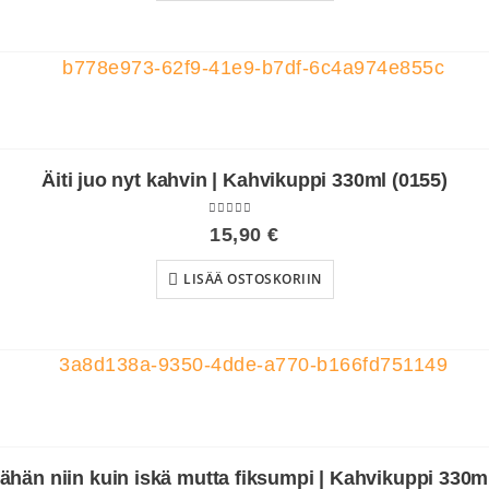
Äiti juo nyt kahvin | Kahvikuppi 330ml (0155)
4.50
out of 5
15,90
€
LISÄÄ OSTOSKORIIN
Vähän niin kuin iskä mutta fiksumpi | Kahvikuppi 330m