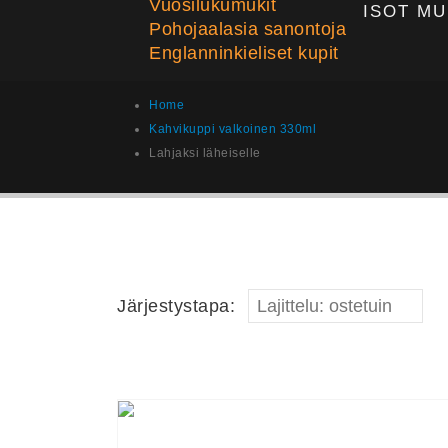
Vuosilukumukit
ISOT MU
Pohojaalasia sanontoja
Englanninkieliset kupit
Home
Kahvikuppi valkoinen 330ml
Lahjaksi läheiselle
Järjestystapa: