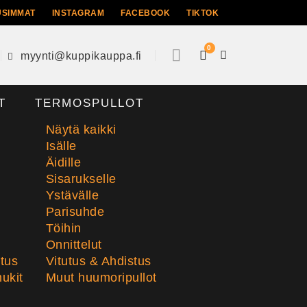
USIMMAT
INSTAGRAM
FACEBOOK
TIKTOK
0
myynti@kuppikauppa.fi
T
TERMOSPULLOT
Näytä kaikki
Isälle
Äidille
Sisarukselle
Ystävälle
Parisuhde
Töihin
Onnittelut
stus
Vitutus & Ahdistus
ukit
Muut huumoripullot