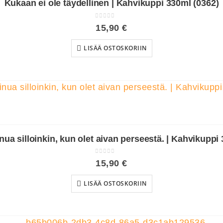
Kukaan ei ole täydellinen | Kahvikuppi 330ml (0362)
0
out of 5
15,90
€
LISÄÄ OSTOSKORIIN
ua silloinkin, kun olet aivan perseestä. | Kahvikuppi
0
out of 5
15,90
€
LISÄÄ OSTOSKORIIN