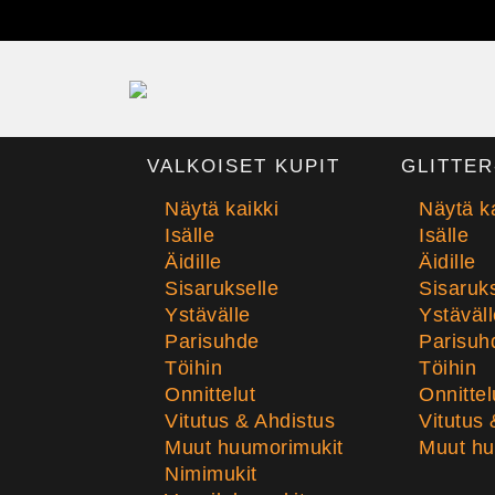
VALKOISET KUPIT
GLITTER
Näytä kaikki
Näytä ka
Isälle
Isälle
Äidille
Äidille
Sisarukselle
Sisaruks
Ystävälle
Ystäväll
Parisuhde
Parisuh
Töihin
Töihin
Onnittelut
Onnittel
Vitutus & Ahdistus
Vitutus 
Muut huumorimukit
Muut hu
Nimimukit