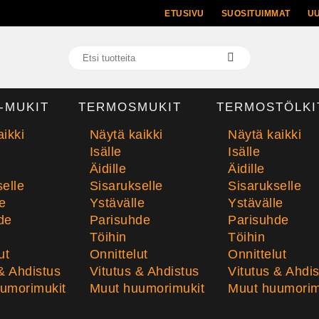
ETUSIVU
SUOSITUIMMAT
U
-MUKIT
TERMOSMUKIT
TERMOSTÖLKI
ikki
Näytä kaikki
Näytä kaikki
Isälle
Isälle
Äidille
Äidille
elle
Sisarukselle
Sisarukselle
e
Ystävälle
Ystävälle
de
Parisuhde
Parisuhde
Töihin
Töihin
ut
Onnittelut
Onnittelut
& Ahdistus
Vitutus & Ahdistus
Vitutus & Ahdi
umorimukit
Muut huumorimukit
Muut huumorim