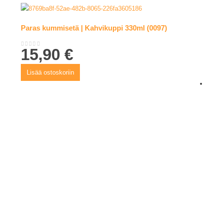
Paras kummisetä | Kahvikuppi 330ml (0097)
15,90
€
0
out of 5
Lisää ostoskoriin