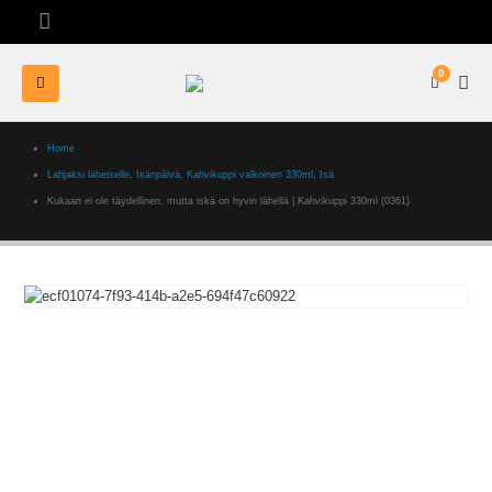
0
Home
Lahjaksi läheiselle
,
Isänpäivä
,
Kahvikuppi valkoinen 330ml
,
Isä
Kukaan ei ole täydellinen, mutta iskä on hyvin lähellä | Kahvikuppi 330ml (0361)