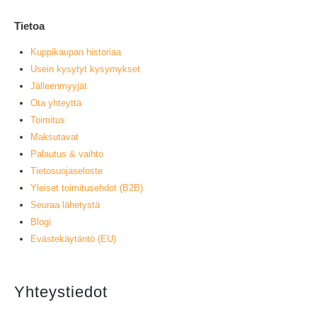
Tietoa
Kuppikaupan historiaa
Usein kysytyt kysymykset
Jälleenmyyjät
Ota yhteyttä
Toimitus
Maksutavat
Palautus & vaihto
Tietosuojaseloste
Yleiset toimitusehdot (B2B)
Seuraa lähetystä
Blogi
Evästekäytäntö (EU)
Yhteystiedot