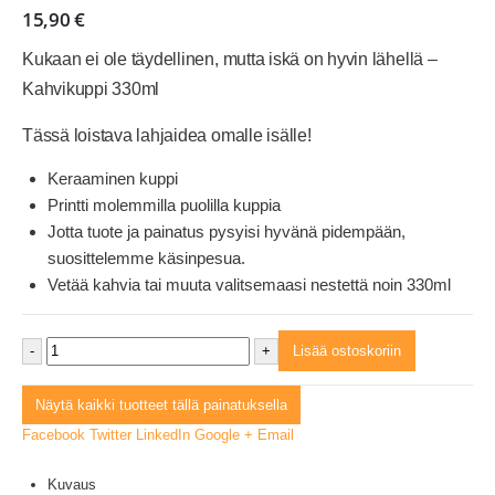
15,90
€
Kukaan ei ole täydellinen, mutta iskä on hyvin lähellä –
Kahvikuppi 330ml
Tässä loistava lahjaidea omalle isälle!
Keraaminen kuppi
Printti molemmilla puolilla kuppia
Jotta tuote ja painatus pysyisi hyvänä pidempään,
suosittelemme käsinpesua.
Vetää kahvia tai muuta valitsemaasi nestettä noin 330ml
-
+
Lisää ostoskoriin
Näytä kaikki tuotteet tällä painatuksella
Facebook
Twitter
LinkedIn
Google +
Email
Kuvaus