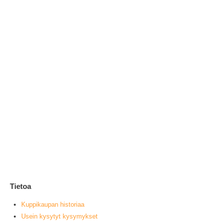
Ai
1
0
ou
L
Tietoa
Kuppikaupan historiaa
Usein kysytyt kysymykset