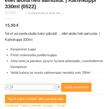
ellet aloita heti aamusta. | Kahvikuppi
330ml (0522)
( Tuotearvioita ei vielä ole. )
0
out of 5
15,90
€
Sä et voi juoda olutta koko päivää! …ellet aloita heti aamusta. |
Kahvikuppi 330ml
Keraaminen kuppi
Printti molemmilla puolilla kuppia
Jotta tuote ja painatus pysyisi hyvänä pidempään, suosittelemme
käsinpesua.
Vetää kahvia tai muuta valitsemaasi nestettä noin 330ml
-
+
Lisää ostoskoriin
Näytä kaikki tuotteet tällä painatuksella
Facebook
Twitter
LinkedIn
Google +
Email