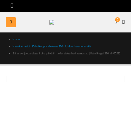
0
Home
Hauskat mukit
,
Kahvikuppi valkoinen 330ml
,
Muut huumorimukit
Sä et voi juoda olutta koko päivää! …ellet aloita heti aamusta. | Kahvikuppi 330ml (0522)