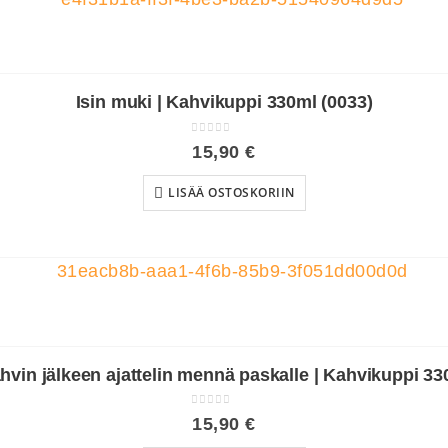
Isin muki | Kahvikuppi 330ml (0033)
0
out of 5
15,90
€
LISÄÄ OSTOSKORIIN
vin jälkeen ajattelin mennä paskalle | Kahvikuppi 33
0
out of 5
15,90
€