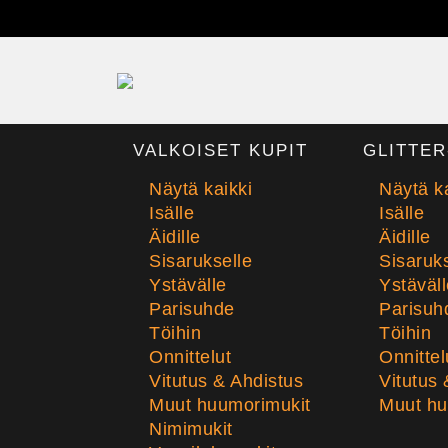
VALKOISET KUPIT
GLITTER
Näytä kaikki
Näytä ka
Isälle
Isälle
Äidille
Äidille
Sisarukselle
Sisaruks
Ystävälle
Ystäväll
Parisuhde
Parisuh
Töihin
Töihin
Onnittelut
Onnittel
Vitutus & Ahdistus
Vitutus 
Muut huumorimukit
Muut hu
Nimimukit