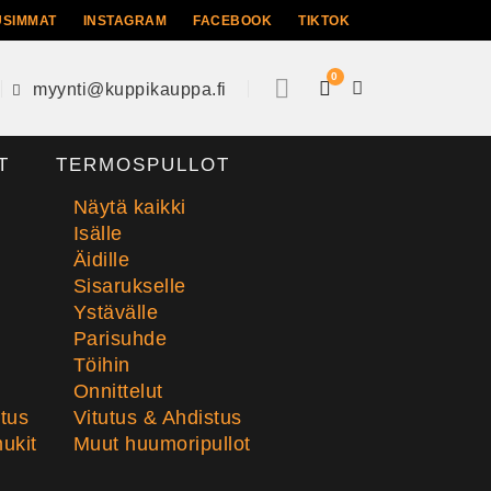
USIMMAT
INSTAGRAM
FACEBOOK
TIKTOK
0
myynti@kuppikauppa.fi
T
TERMOSPULLOT
Näytä kaikki
Isälle
Äidille
Sisarukselle
Ystävälle
Parisuhde
Töihin
Onnittelut
stus
Vitutus & Ahdistus
ukit
Muut huumoripullot