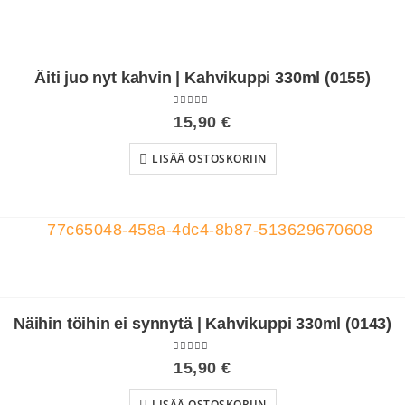
Äiti juo nyt kahvin | Kahvikuppi 330ml (0155)
4.50
out of 5
15,90
€
LISÄÄ OSTOSKORIIN
Näihin töihin ei synnytä | Kahvikuppi 330ml (0143)
5.00
out of 5
15,90
€
LISÄÄ OSTOSKORIIN