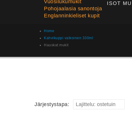
Vuosilukumukit
ISOT MU
Pohojaalasia sanontoja
Englanninkieliset kupit
Home
Kahvikuppi valkoinen 330ml
Hauskat mukit
Järjestystapa: