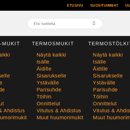
ETUSIVU
SUOSITUIMMAT
U
-MUKIT
TERMOSMUKIT
TERMOSTÖLKI
ikki
Näytä kaikki
Näytä kaikki
Isälle
Isälle
Äidille
Äidille
elle
Sisarukselle
Sisarukselle
e
Ystävälle
Ystävälle
de
Parisuhde
Parisuhde
Töihin
Töihin
ut
Onnittelut
Onnittelut
& Ahdistus
Vitutus & Ahdistus
Vitutus & Ahdi
umorimukit
Muut huumorimukit
Muut huumorim