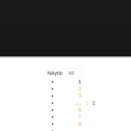
Näytä:
1
2
3
…
6
7
8