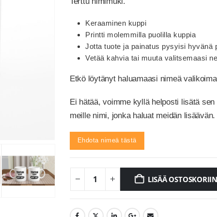
Terttu nimimuki.
Keraaminen kuppi
Printti molemmilla puolilla kuppia
Jotta tuote ja painatus pysyisi hyvän
Vetää kahvia tai muuta valitsemaasi ne
Etkö löytänyt haluamaasi nimeä valikoi
Ei hätää, voimme kyllä helposti lisätä sen
meille nimi, jonka haluat meidän lisäävän.
Ehdota nimeä tästä
LISÄÄ OSTOSKORII