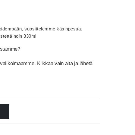
ä pidempään, suosittelemme käsinpesua.
stettä noin 330ml
mastamme?
 valikoimaamme. Klikkaa vain alta ja lähetä
N