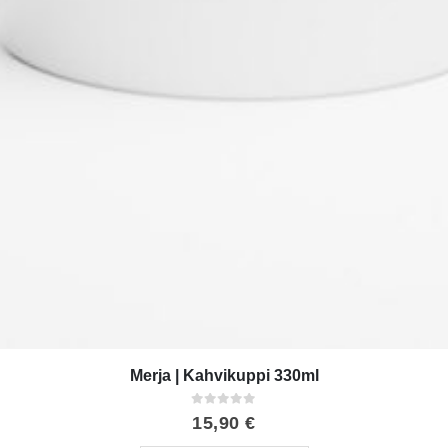
Merja | Kahvikuppi 330ml
0
out of 5
15,90
€