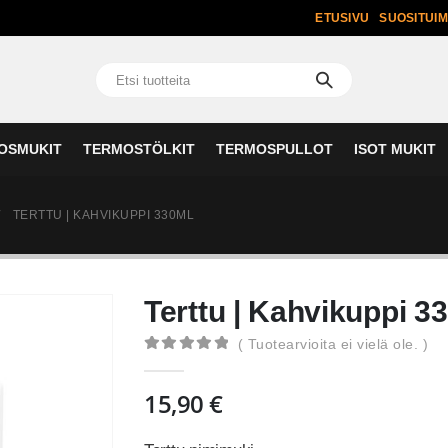
ETUSIVU
SUOSITUI
OSMUKIT
TERMOSTÖLKIT
TERMOSPULLOT
ISOT MUKIT
TERTTU | KAHVIKUPPI 330ML
Terttu | Kahvikuppi 3
( Tuotearvioita ei vielä ole. )
0
out of 5
15,90
€