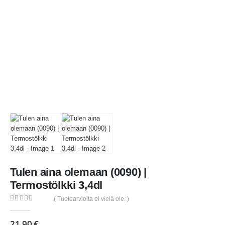
Tulen aina olemaan (0090) |
Termostölkki 3,4dl
( Tuotearvioita ei vielä ole. )
0
out of 5
21,90
€