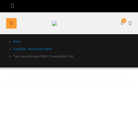
0
Home
Isänpäivä
,
Termostölkit 340ml
Tulen aina olemaan (0090) | Termostölkki 3,4dl