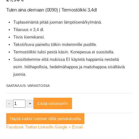
Tulen aina olemaan (0090) | Termostölkki 3,4dl
Tuplaseinämä pitää juoman lämpöisenä/kylmänä.
Tilavuus n 3,4 dl.
Tiivis kierrekansi.
Teksti/kuva painettu tölkin molemmille puolille.
Termostölkki tulisi pestä käsin. Konepesua ei suositella.
Suosittelemme että mukissa EI käytetä happamia nesteitä
esim. hiilihapollisia, hedelmähappoa ja maitohappoa sisältäviä
juomia.
SAATAVUUS:
VARASTOSSA
-
+
Lisää ostoskoriin
Näytä kaikki tuotteet tällä painatuksella
Facebook
Twitter
LinkedIn
Google +
Email