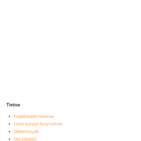
Jo
1
0
ou
L
Tietoa
Kuppikaupan historiaa
Usein kysytyt kysymykset
Jälleenmyyjät
Ota yhteyttä