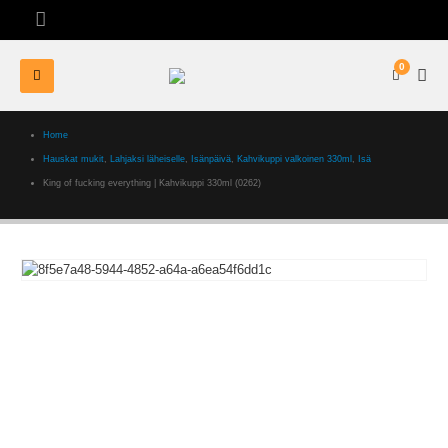
0
Home
Hauskat mukit
,
Lahjaksi läheiselle
,
Isänpäivä
,
Kahvikuppi valkoinen 330ml
,
Isä
King of fucking everything | Kahvikuppi 330ml (0262)