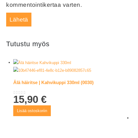
kommentointikertaa varten.
Tutustu myös
Älä häiritse | Kahvikuppi 330ml (0030)
15,90
€
0
out of 5
Lisää ostoskoriin