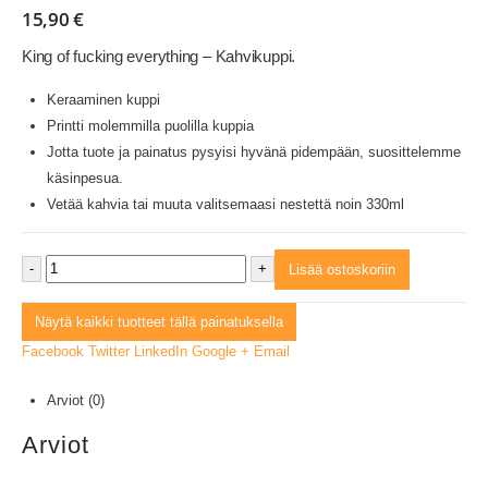
15,90
€
King of fucking everything – Kahvikuppi.
Keraaminen kuppi
Printti molemmilla puolilla kuppia
Jotta tuote ja painatus pysyisi hyvänä pidempään, suosittelemme
käsinpesua.
Vetää kahvia tai muuta valitsemaasi nestettä noin 330ml
-
+
Lisää ostoskoriin
Näytä kaikki tuotteet tällä painatuksella
Facebook
Twitter
LinkedIn
Google +
Email
Arviot (0)
Arviot