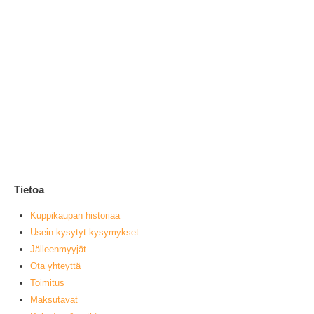
Me
1
0
ou
L
Tietoa
Kuppikaupan historiaa
Usein kysytyt kysymykset
Jälleenmyyjät
Ota yhteyttä
Toimitus
Maksutavat