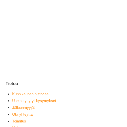
Va
1
0
ou
L
Tietoa
Kuppikaupan historiaa
Usein kysytyt kysymykset
Jälleenmyyjät
Ota yhteyttä
Toimitus