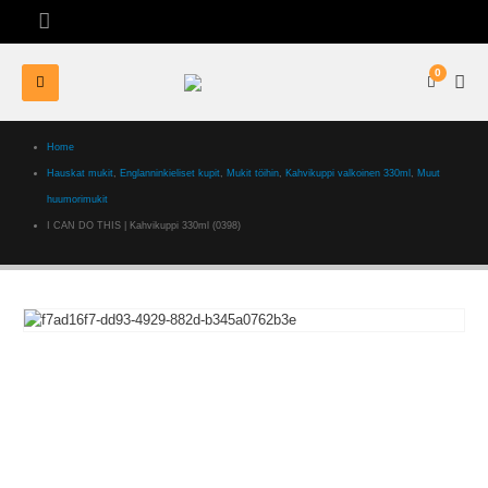
0
Home
Hauskat mukit
,
Englanninkieliset kupit
,
Mukit töihin
,
Kahvikuppi valkoinen 330ml
,
Muut
huumorimukit
I CAN DO THIS | Kahvikuppi 330ml (0398)