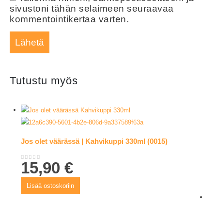
sivustoni tähän selaimeen seuraavaa
kommentointikertaa varten.
Tutustu myös
Jos olet väärässä | Kahvikuppi 330ml (0015)
15,90
€
0
out of 5
Lisää ostoskoriin