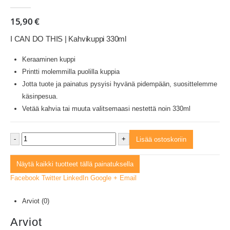
0
out of 5
15,90
€
I CAN DO THIS | Kahvikuppi 330ml
Keraaminen kuppi
Printti molemmilla puolilla kuppia
Jotta tuote ja painatus pysyisi hyvänä pidempään, suosittelemme
käsinpesua.
Vetää kahvia tai muuta valitsemaasi nestettä noin 330ml
-
+
Lisää ostoskoriin
Näytä kaikki tuotteet tällä painatuksella
Facebook
Twitter
LinkedIn
Google +
Email
Arviot (0)
Arviot