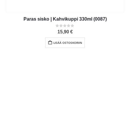
Paras sisko | Kahvikuppi 330ml (0087)
0
out of 5
15,90
€
LISÄÄ OSTOSKORIIN