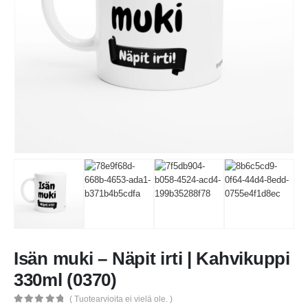
Isän muki – Näpit irti | Kahvikuppi
330ml (0370)
( Tuotearvioita ei vielä ole. )