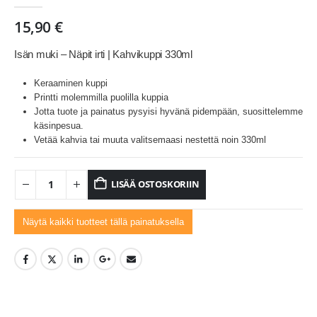
0
out of 5
15,90
€
Isän muki – Näpit irti | Kahvikuppi 330ml
Keraaminen kuppi
Printti molemmilla puolilla kuppia
Jotta tuote ja painatus pysyisi hyvänä pidempään, suosittelemme
käsinpesua.
Vetää kahvia tai muuta valitsemaasi nestettä noin 330ml
LISÄÄ OSTOSKORIIN
Näytä kaikki tuotteet tällä painatuksella