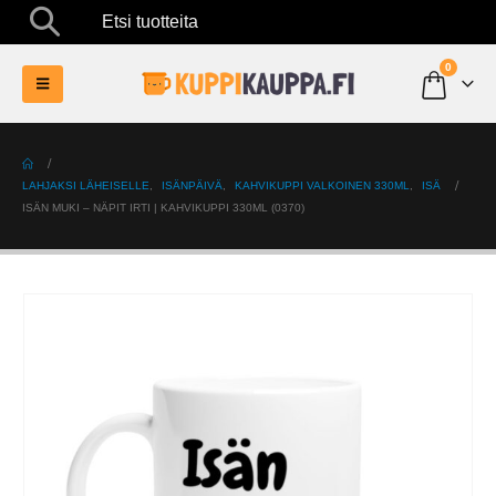
Etsi tuotteita
0
LAHJAKSI LÄHEISELLE
,
ISÄNPÄIVÄ
,
KAHVIKUPPI VALKOINEN 330ML
,
ISÄ
ISÄN MUKI – NÄPIT IRTI | KAHVIKUPPI 330ML (0370)