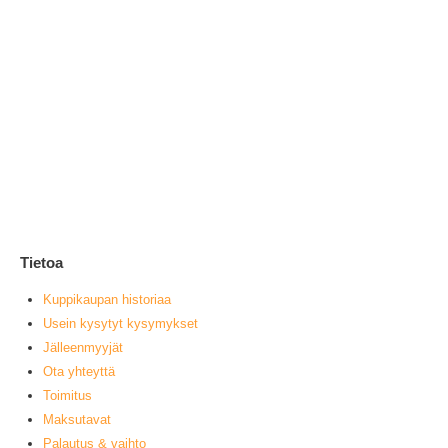
Vi
1
0
ou
L
Tietoa
Kuppikaupan historiaa
Usein kysytyt kysymykset
Jälleenmyyjät
Ota yhteyttä
Toimitus
Maksutavat
Palautus & vaihto