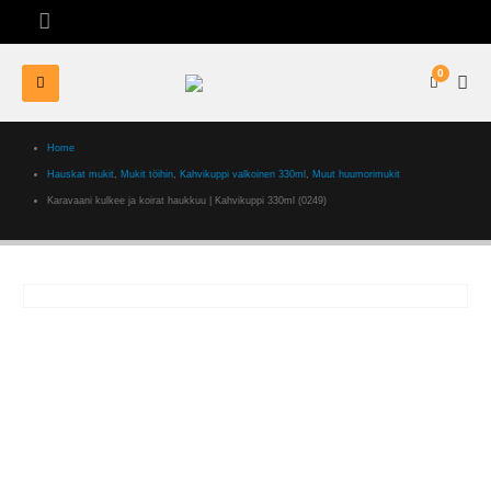
0
Home
Hauskat mukit
,
Mukit töihin
,
Kahvikuppi valkoinen 330ml
,
Muut huumorimukit
Karavaani kulkee ja koirat haukkuu | Kahvikuppi 330ml (0249)