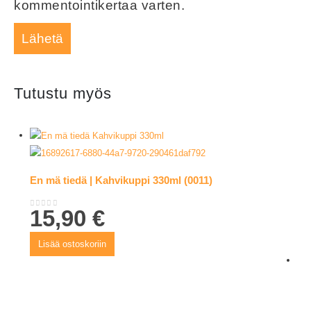
kommentointikertaa varten.
Tutustu myös
En mä tiedä | Kahvikuppi 330ml (0011)
15,90
€
0
out of 5
Lisää ostoskoriin