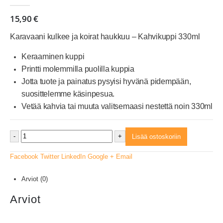
0
out of 5
15,90
€
Karavaani kulkee ja koirat haukkuu – Kahvikuppi 330ml
Keraaminen kuppi
Printti molemmilla puolilla kuppia
Jotta tuote ja painatus pysyisi hyvänä pidempään,
suosittelemme käsinpesua.
Vetää kahvia tai muuta valitsemaasi nestettä noin 330ml
-
+
Lisää ostoskoriin
Facebook
Twitter
LinkedIn
Google +
Email
Arviot (0)
Arviot