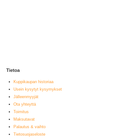
Ke
1
0
ou
L
Tietoa
Kuppikaupan historiaa
Usein kysytyt kysymykset
Jälleenmyyjät
Ota yhteyttä
Toimitus
Maksutavat
Palautus & vaihto
Tietosuojaseloste