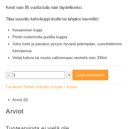
Kesti vain 85 vuotta tulla näin täydelliseksi.
Tilaa suosittu kahvikuppi itselle tai lahjaksi kaverille!
Keraaminen kuppi
Printti molemmilla puolilla kuppia
Jotta tuote ja painatus pysyisi hyvänä pidempään, suosittelemme
käsinpesua.
Vetää kahvia tai muuta valitsemaasi nestettä noin 330ml
-
+
Lisää ostoskoriin
Facebook
Twitter
LinkedIn
Google +
Email
Arviot (0)
Arviot
Tuotearvioita ei vielä ole.