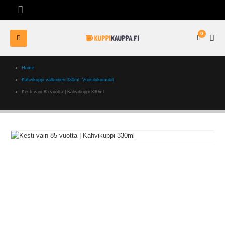
0
Home
Kahvikuppi valkoinen 330ml
,
Vuosilukumukit
Kesti vain 85 vuotta | Kahvikuppi 330ml