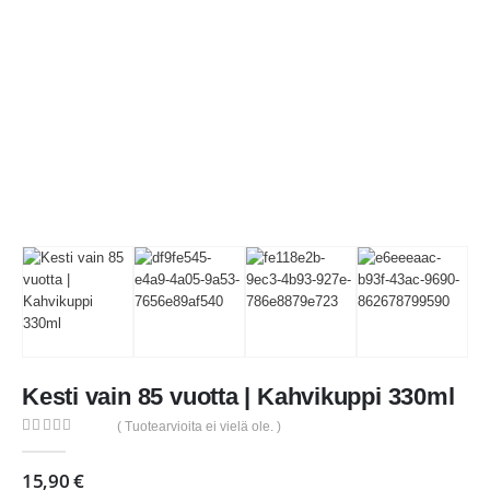
Kesti vain 85 vuotta | Kahvikuppi 330ml
( Tuotearvioita ei vielä ole. )
0
out of 5
15,90
€