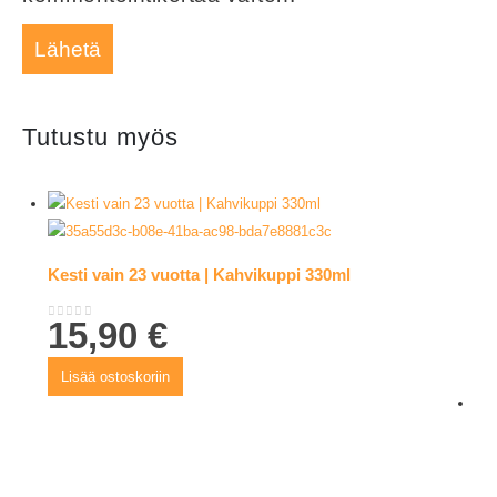
Tutustu myös
Kesti vain 23 vuotta | Kahvikuppi 330ml
15,90
€
0
out of 5
Lisää ostoskoriin