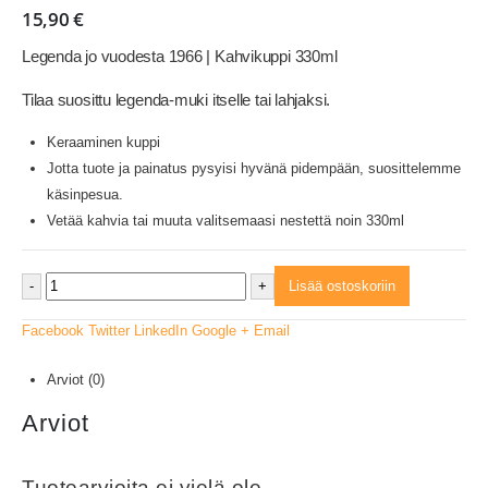
15,90
€
Legenda jo vuodesta 1966 | Kahvikuppi 330ml
Tilaa suosittu legenda-muki itselle tai lahjaksi.
Keraaminen kuppi
Jotta tuote ja painatus pysyisi hyvänä pidempään, suosittelemme
käsinpesua.
Vetää kahvia tai muuta valitsemaasi nestettä noin 330ml
-
+
Lisää ostoskoriin
Facebook
Twitter
LinkedIn
Google +
Email
Arviot (0)
Arviot
Tuotearvioita ei vielä ole.