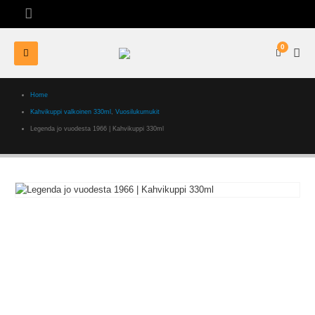
0
Home
Kahvikuppi valkoinen 330ml
,
Vuosilukumukit
Legenda jo vuodesta 1966 | Kahvikuppi 330ml