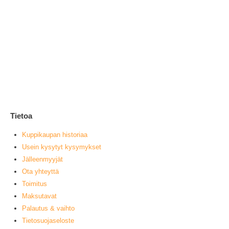
Ke
1
0
ou
L
Tietoa
Kuppikaupan historiaa
Usein kysytyt kysymykset
Jälleenmyyjät
Ota yhteyttä
Toimitus
Maksutavat
Palautus & vaihto
Tietosuojaseloste