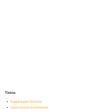
My
(0
1
0
ou
L
Tietoa
Kuppikaupan historiaa
Usein kysytyt kysymykset