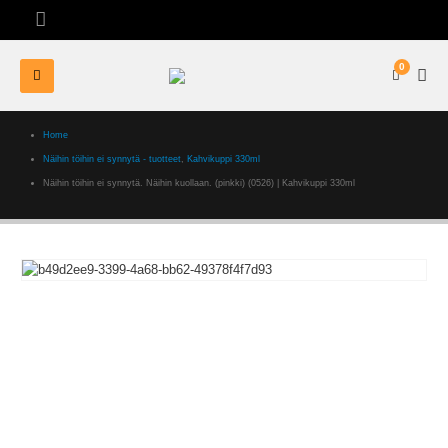
0
Home
Näihin töihin ei synnytä - tuotteet
,
Kahvikuppi 330ml
Näihin töihin ei synnytä. Näihin kuollaan. (pinkki) (0526) | Kahvikuppi 330ml