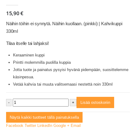
0
out of 5
15,90
€
Näihin töihin ei synnytä. Näihin kuollaan. (pinkki) | Kahvikuppi
330ml
Tilaa itselle tai lahjaksi!
Keraaminen kuppi
Printti molemmilla puolilla kuppia
Jotta tuote ja painatus pysyisi hyvänä pidempään, suosittelemme
käsinpesua.
Vetää kahvia tai muuta valitsemaasi nestettä noin 330ml
-
+
Lisää ostoskoriin
Näytä kaikki tuotteet tällä painatuksella
Facebook
Twitter
LinkedIn
Google +
Email